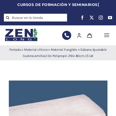
Skip
to
Search
content
for:
Togg
Navi
Agujas de
Portada
»
Material clínico
»
Material Fungible
»
Sábana Ajustable
acupuntura
(cubrecamillas) De Polipropil. 210x 80cm. (5 Ud
Acupuntura
Moxibustión
Auriculoterapia
Auriculomedicina
Electroacupuntura
Laserpuntura