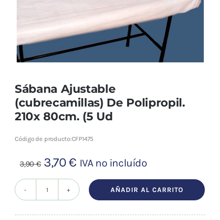
Cromoterapia
Fisioterapia
y masaje
Magnetoterapia
Sábana Ajustable
(cubrecamillas) De Polipropil.
Terapias
210x 80cm. (5 Ud
Material
Código de producto:
CFP1475
clínico
El
El
3,70
€
Material de
IVA no incluído
3,90
€
enseñanza
precio
precio
original
actual
AÑADIR AL CARRITO
Sábana
OFERTAS
era:
es:
Ajustable