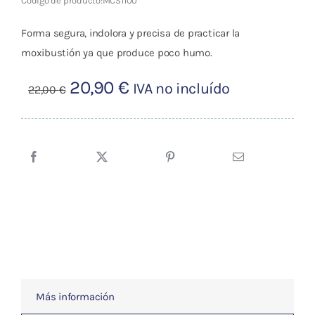
Código de producto:
MCS1100
Forma segura, indolora y precisa de practicar la
moxibustión ya que produce poco humo.
El
El
20,90
€
IVA no incluído
22,00
€
precio
precio
original
actual
era:
es:
22,00 €.
20,90 €.
Más información