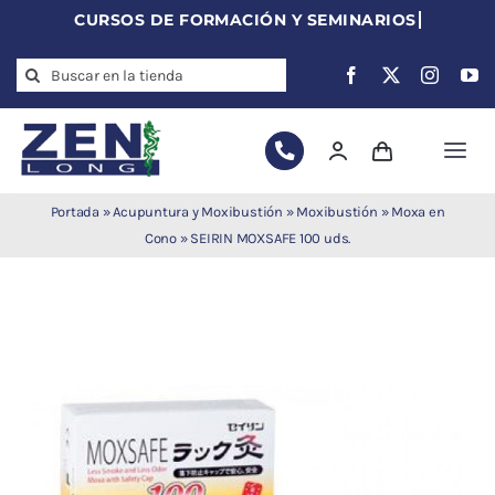
Skip
to
Search
content
for:
Togg
Navi
Agujas de
Portada
»
Acupuntura y Moxibustión
»
Moxibustión
»
Moxa en
acupuntura
Cono
»
SEIRIN MOXSAFE 100 uds.
Acupuntura
Moxibustión
Auriculoterapia
Auriculomedicina
Electroacupuntura
Laserpuntura