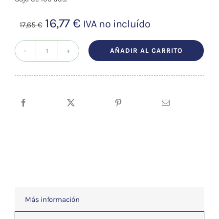
El
El
16,77
€
IVA no incluído
17,65
€
precio
precio
original
actual
AÑADIR AL CARRITO
SEIRIN
era:
es:
NEW
17,65 €.
16,77 €.
PYONEX
YELLOW
0.15*0.6mm
cantidad
Más información