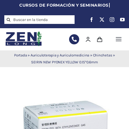
Skip
to
Search
content
for:
Togg
Navi
Agujas de
Portada
»
Auriculoterapia y Auriculomedicina
»
Chinchetas
»
acupuntura
SEIRIN NEW PYONEX YELLOW 0.15*0.6mm
Acupuntura
Moxibustión
Auriculoterapia
Auriculomedicina
Electroacupuntura
Laserpuntura