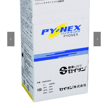
Cromoterapia
Fisioterapia
y masaje
Magnetoterapia
Terapias
Material
clínico
Material de
enseñanza
OFERTAS