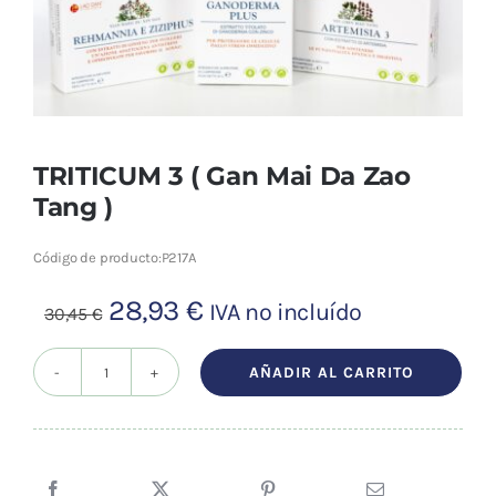
Cromoterapia
Fisioterapia
y masaje
Magnetoterapia
TRITICUM 3 ( Gan Mai Da Zao
Tang )
Terapias
Código de producto:
P217A
Material
El
El
28,93
€
IVA no incluído
30,45
€
clínico
precio
precio
Material de
original
actual
AÑADIR AL CARRITO
TRITICUM
enseñanza
era:
es:
3
30,45 €.
28,93 €.
(
OFERTAS
Gan