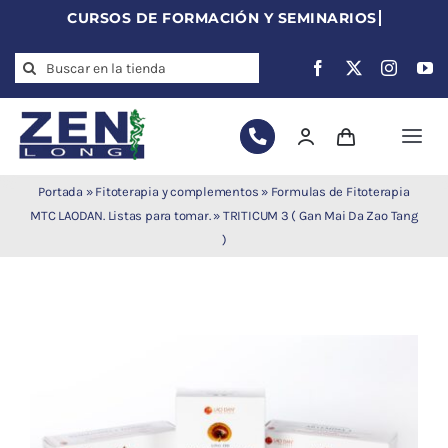
Skip
to
Search
content
for:
Togg
Navi
Agujas de
Portada
»
Fitoterapia y complementos
»
Formulas de Fitoterapia
acupuntura
MTC LAODAN. Listas para tomar.
»
TRITICUM 3 ( Gan Mai Da Zao Tang
)
Acupuntura
Moxibustión
Auriculoterapia
Auriculomedicina
Electroacupuntura
Laserpuntura