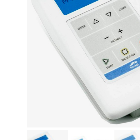
Fisioterapia
y masaje
Magnetoterapia
Terapias
Material
clínico
Material de
enseñanza
OFERTAS