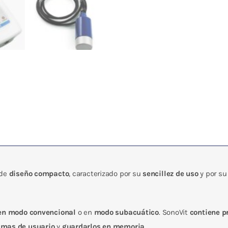
 de
diseño compacto
, caracterizado por su
sencillez de uso
y por s
 en modo convencional
o en
modo subacuático
. SonoVit
contiene p
ramas de usuario
y
guardarlos en memoria
.