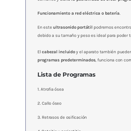
Funcionamiento a red eléctrica o baterí­a
.
En este
ultrasonido portátil
podremos encontrar
debido a su tamaño y peso es ideal para poder t
El
cabezal incluido
y el aparato también pueden
programas predeterminados
, funciona con cor
Lista de Programas
1. Atrofia ósea
2. Callo óseo
3. Retrasos de osificación