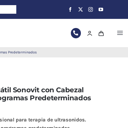
Tog
Nav
gramas Predeterminados
átil Sonovit con Cabezal
Programas Predeterminados
ional para terapia de ultrasonidos.