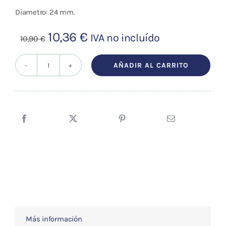
Diametro: 24 mm.
El
El
10,36
€
IVA no incluído
10,90
€
precio
precio
original
actual
AÑADIR AL CARRITO
Adhesivo
era:
es:
Papel
10,90 €.
10,36 €.
Circular
Ø
24mm.
200uds.
cantidad
Más información