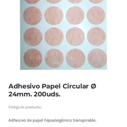
Cromoterapia
Fisioterapia
y masaje
Magnetoterapia
Terapias
Material
clínico
Adhesivo Papel Circular Ø
24mm. 200uds.
Material de
enseñanza
Código de producto:
OFERTAS
Adhesivo de papel hipoalergénico transpirable.