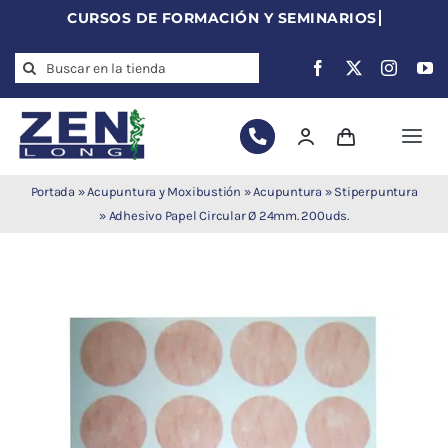
Skip
to
Search
content
for:
Togg
Navi
Agujas de
Portada
»
Acupuntura y Moxibustión
»
Acupuntura
»
Stiperpuntura
acupuntura
»
Adhesivo Papel Circular Ø 24mm. 200uds.
Acupuntura
Moxibustión
Auriculoterapia
Auriculomedicina
Electroacupuntura
Laserpuntura