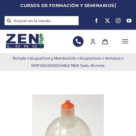
Skip
to
Search
content
for:
Togg
Navi
Agujas de
Portada
»
Acupuntura y Moxibustión
»
Acupuntura
»
Ventosas
»
acupuntura
VENTOSA DESECHABLE PACK 5uds. 45 mms.
Acupuntura
Moxibustión
Auriculoterapia
Auriculomedicina
Electroacupuntura
Laserpuntura