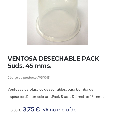
Cromoterapia
Fisioterapia
y masaje
Magnetoterapia
Terapias
VENTOSA DESECHABLE PACK
5uds. 45 mms.
Material
clínico
Código de producto:
AVD1045
Material de
Ventosas de plástico desechables, para bomba de
enseñanza
aspiración.De un solo uso.Pack 5 uds. Diámetro: 45 mms.
OFERTAS
El
El
3,75
€
IVA no incluído
3,95
€