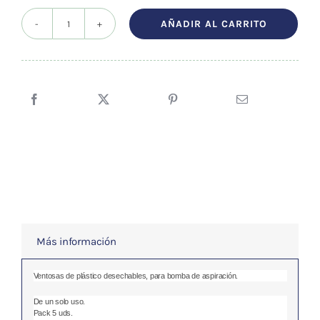
precio
precio
original
actual
AÑADIR AL CARRITO
VENTOSA
era:
es:
DESECHABLE
3,95 €.
3,75 €.
PACK
5uds.
45
mms.
cantidad
Más información
Ventosas de plástico desechables, para bomba de aspiración.
De un solo uso.
Pack 5 uds.