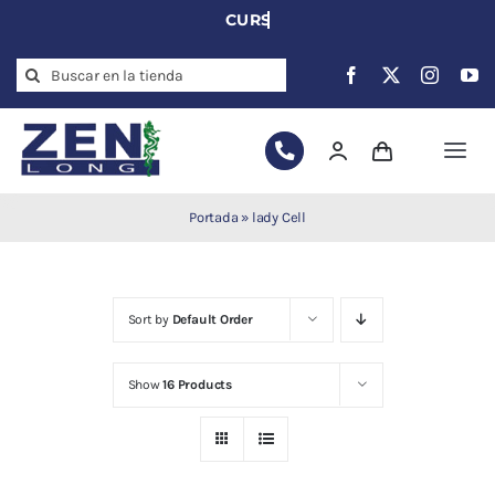
Skip
to
Search
content
for:
Togg
Navi
Agujas de
Portada
»
lady Cell
acupuntura
Acupuntura
Moxibustión
Sort by
Default Order
Auriculoterapia
Auriculomedicina
Show
16 Products
Electroacupuntura
Laserpuntura