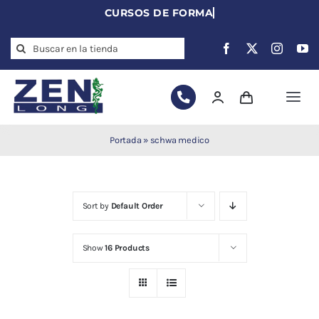
Skip
to
Search
content
for:
Togg
Navi
Agujas de
Portada
»
schwa medico
acupuntura
Acupuntura
Moxibustión
Sort by
Default Order
Auriculoterapia
Auriculomedicina
Show
16 Products
Electroacupuntura
Laserpuntura