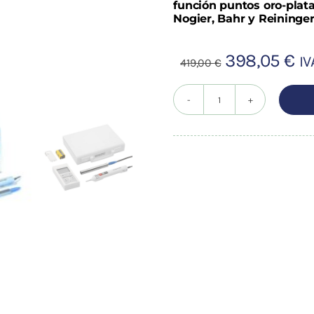
función puntos oro-plat
Nogier, Bahr y Reininger
El
El
398,05
€
IV
419,00
€
precio
pr
original
ac
Pointoselect
era:
es
digital
419,00 €.
39
DT
cantidad