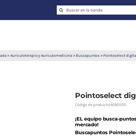
Search
for:
tada
»
Auriculoterapia y Auriculomedicina
»
Buscapuntos
»
Pointoselect digit
Pointoselect dig
Código de producto:
AEB2005
¡EL equipo busca-punto
mercado!
Buscapuntos Pointoselect