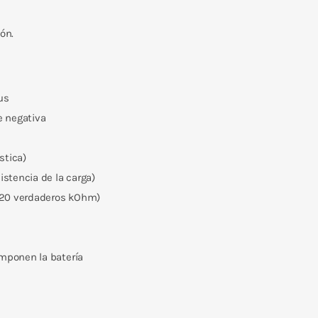
ón.
µs
e negativa
stica)
istencia de la carga)
n 20 verdaderos kOhm)
mponen la batería