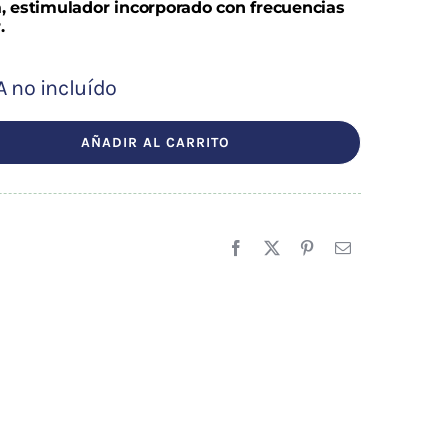
a, estimulador incorporado con frecuencias
.
A no incluído
ecio
tual
AÑADIR AL CARRITO
:
8,05 €.