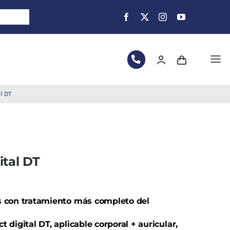
Tog
Nav
al DT
ital DT
s con tratamiento más completo del
 digital DT, aplicable corporal + auricular,