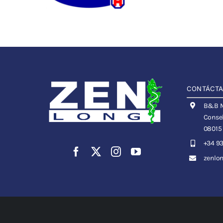
CONTÁCT
B&B Me
Consel
08015
+34 93
zenlo