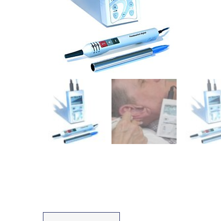
Fisioterapia
y masaje
Magnetoterapia
Terapias
Material
clínico
Material de
enseñanza
OFERTAS