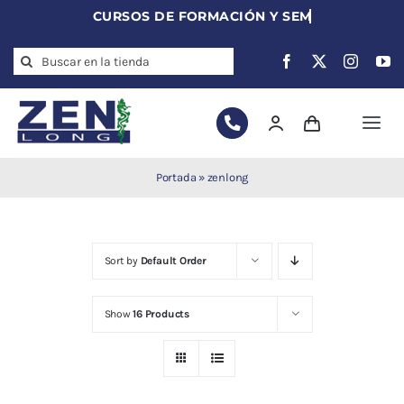
Skip
to
Search
content
for:
Togg
Navi
Agujas de
Portada
»
zenlong
acupuntura
Acupuntura
Moxibustión
Sort by
Default Order
Auriculoterapia
Auriculomedicina
Show
16 Products
Electroacupuntura
Laserpuntura