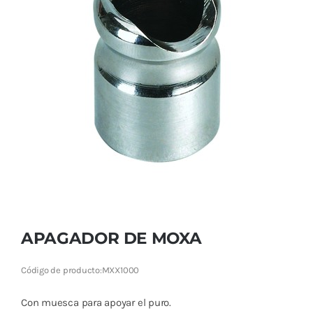
Cromoterapia
Fisioterapia
y masaje
Magnetoterapia
Terapias
Material
clínico
Material de
APAGADOR DE MOXA
enseñanza
Código de producto:
MXX1000
OFERTAS
Con muesca para apoyar el puro.