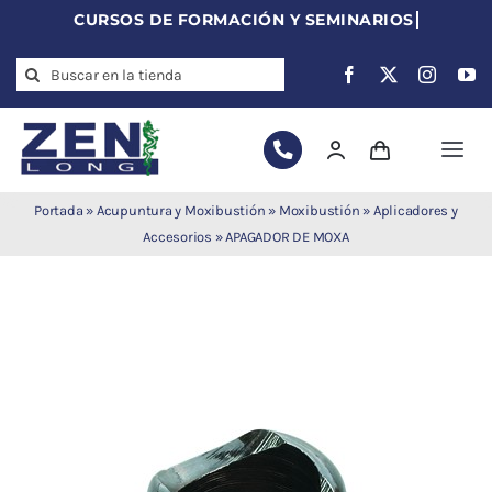
Skip
to
Search
content
for:
Togg
Navi
Agujas de
Portada
»
Acupuntura y Moxibustión
»
Moxibustión
»
Aplicadores y
acupuntura
Accesorios
»
APAGADOR DE MOXA
Acupuntura
Moxibustión
Auriculoterapia
Auriculomedicina
Electroacupuntura
Laserpuntura