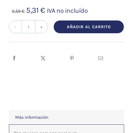
El
El
5,31
€
IVA no incluído
5,59
€
precio
precio
original
actual
AÑADIR AL CARRITO
APAGADOR
era:
es:
DE
5,59 €.
5,31 €.
MOXA
cantidad
Más información