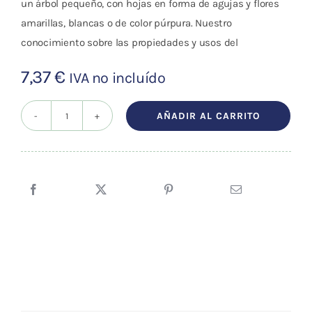
un árbol pequeño, con hojas en forma de agujas y flores
amarillas, blancas o de color púrpura. Nuestro
conocimiento sobre las propiedades y usos del
7,37
€
IVA no incluído
AÑADIR AL CARRITO
Aceite
esencial
Árbol
del
Té
(BIO)
10ml
cantidad