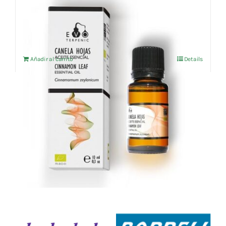
Aceite esencial Canela hoja (BIO) 10ml
5,14
€
IVA no incluído
Añadir al carrito
Details