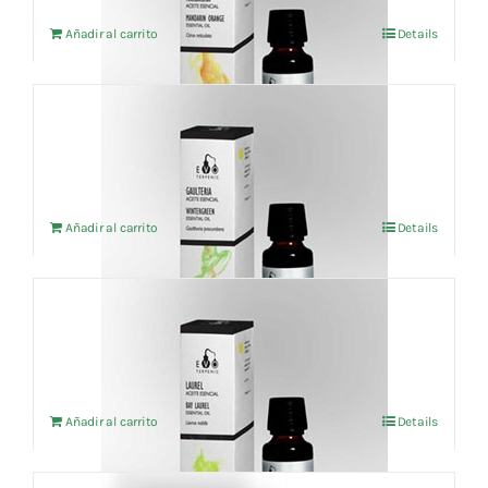
Añadir al carrito
Details
Aceite esencial Gaulteria (BIO) 10ml
6,66
€
IVA no incluído
Añadir al carrito
Details
Aceite esencial Laurel (BIO) 5ml
8,20
€
IVA no incluído
Añadir al carrito
Details