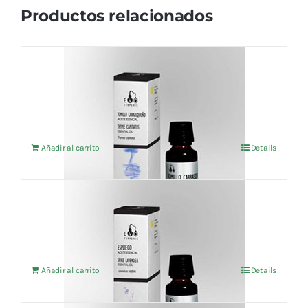
Productos relacionados
Aceite esencial Tomillo Carrasqueño (BIO)
5ml
5,91
€
IVA no incluído
Añadir al carrito
Details
Aceite esencial Espliego (BIO) 10ml
7,58
€
IVA no incluído
Añadir al carrito
Details