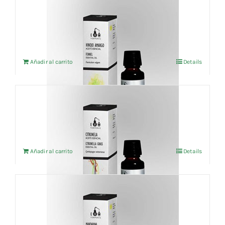
Aceite esencial Hinojo (BIO) 10ml
5,91
€
IVA no incluído
Añadir al carrito
Details
Aceite esencial Citronela (BIO) 10ml
3,91
€
IVA no incluído
Añadir al carrito
Details
Aceite esencial Mandarina roja(BIO) 10ml
8,55
€
IVA no incluído