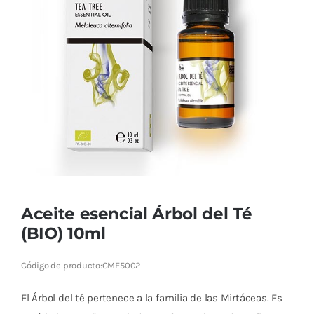
Cromoterapia
Fisioterapia
y masaje
Magnetoterapia
Terapias
Material
clínico
Aceite esencial Árbol del Té
Material de
(BIO) 10ml
enseñanza
Código de producto:
CME5002
OFERTAS
El Árbol del té pertenece a la familia de las Mirtáceas. Es