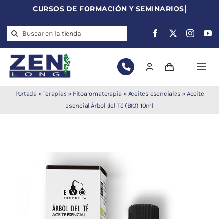
Skip
to
Search
content
for:
Togg
Navi
Agujas de
Portada
»
Terapias
»
Fitoaromaterapia
»
Aceites esenciales
»
Aceite
acupuntura
esencial Árbol del Té (BIO) 10ml
Acupuntura
Moxibustión
Auriculoterapia
Auriculomedicina
Electroacupuntura
Laserpuntura