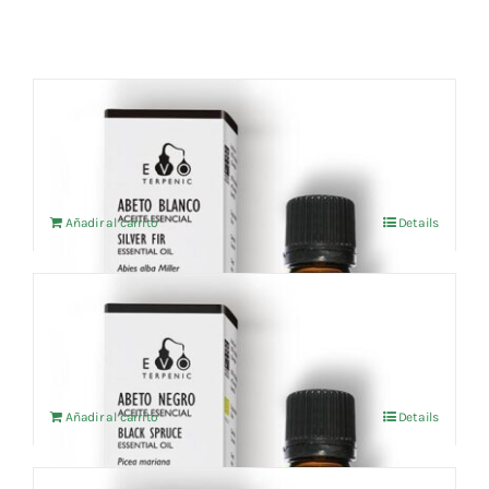
Cromoterapia
Fisioterapia
y masaje
Aceite esencial Abeto blanco 10ml
6,65
€
IVA no incluído
Magnetoterapia
Añadir al carrito
Details
Terapias
Material
Aceite esencial Abeto negro (BIO) 10ml
clínico
8,36
€
IVA no incluído
Material de
enseñanza
Añadir al carrito
Details
OFERTAS