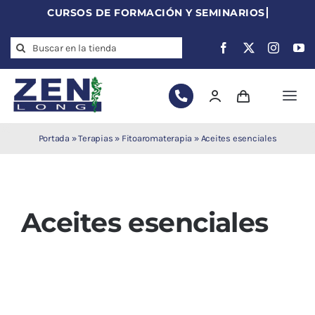
Skip
to
Search
content
for:
Togg
Navi
Agujas de
Portada
»
Terapias
»
Fitoaromaterapia
»
Aceites esenciales
acupuntura
Acupuntura
Moxibustión
Aceites esenciales
Auriculoterapia
Auriculomedicina
Electroacupuntura
Laserpuntura