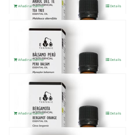
Añadir al carrito
Details
Aceite esencial Bálsamo del Perú 10ml
7,55
€
IVA no incluído
Añadir al carrito
Details
Aceite esencial Bergamota (BIO) 10ml
8,69
€
IVA no incluído
Añadir al carrito
Details