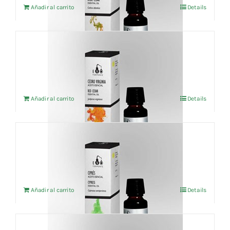
Añadir al carrito
Details
Aceite esencial Cedro Virginia (BIO) 10ml
3,99
€
IVA no incluído
Añadir al carrito
Details
Aceite esencial Ciprés (BIO) 5ml
6,18
€
IVA no incluído
Añadir al carrito
Details
Aceite esencial Citronela (BIO) 10ml