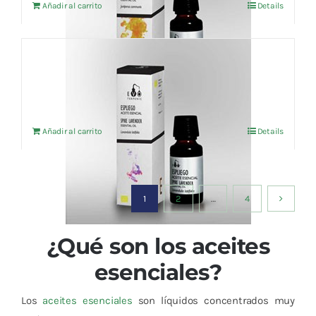
Añadir al carrito
Details
Aceite esencial Espliego (BIO) 10ml
7,58
€
IVA no incluído
Añadir al carrito
Details
1
2
…
4
¿Qué son los aceites
esenciales?
Los
aceites esenciales
son líquidos concentrados muy