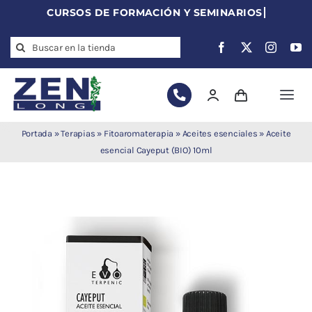
Skip
to
Search
content
for:
Togg
Navi
Agujas de
Portada
»
Terapias
»
Fitoaromaterapia
»
Aceites esenciales
»
Aceite
acupuntura
esencial Cayeput (BIO) 10ml
Acupuntura
Moxibustión
Auriculoterapia
Auriculomedicina
Electroacupuntura
Laserpuntura