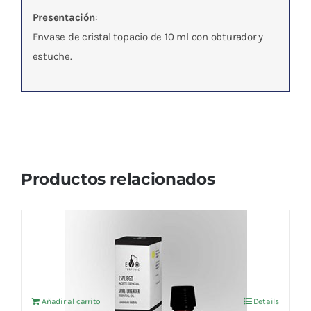
Presentación
:
Envase de cristal topacio de 10 ml con obturador y
estuche.
Productos relacionados
Aceite esencial Espliego (BIO) 10ml
7,58
€
IVA no incluído
Añadir al carrito
Details