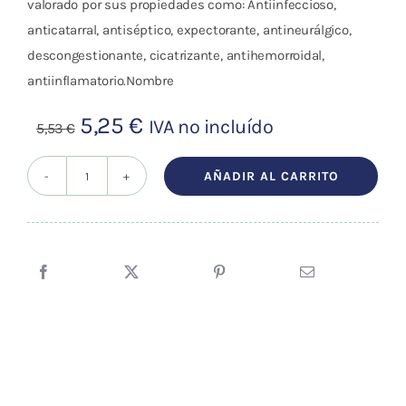
valorado por sus propiedades como: Antiinfeccioso,
anticatarral, antiséptico, expectorante, antineurálgico,
descongestionante, cicatrizante, antihemorroidal,
antiinflamatorio.Nombre
El
El
5,25
€
IVA no incluído
5,53
€
precio
precio
original
actual
AÑADIR AL CARRITO
Aceite
era:
es:
esencial
5,53 €.
5,25 €.
Cayeput
(BIO)
10ml
cantidad