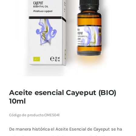
Cromoterapia
Fisioterapia
y masaje
Magnetoterapia
Terapias
Material
clínico
Aceite esencial Cayeput (BIO)
Material de
10ml
enseñanza
Código de producto:
CME5041
OFERTAS
De manera histórica el Aceite Esencial de Cayeput se ha