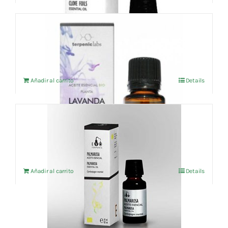
5,52 €.
5,24 €.
Aceite esencial Lavanda (BIO) ECO 10ml
11,45
€
IVA no incluído
Añadir al carrito
Details
Aceite esencial Palmarosa (BIO) 10ml
5,39
€
IVA no incluído
Añadir al carrito
Details