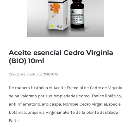
Cromoterapia
Fisioterapia
y masaje
Magnetoterapia
Aceite esencial Cedro Virginia
(BIO) 10ml
Terapias
Código de producto:
CME5042
Material
clínico
De manera histórica el Aceite Esencial de Cedro de Virginia
Material de
se ha valorado por sus propiedades como: Tónico linfático,
enseñanza
antiinflamatorio, anticaspa. Nombre Cedro VirginiaEspecie
botánicaJuniperus virginianaParte de la planta destilada
OFERTAS
Parte