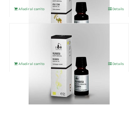
Añadir al carrito
Details
Aceite esencial Palmarosa (BIO) 10ml
5,39
€
IVA no incluído
Añadir al carrito
Details