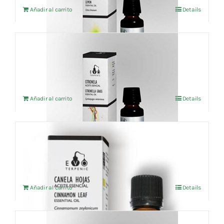
Añadir al carrito
Details
Aceite esencial Citronela (BIO) 10ml
3,91
€
IVA no incluído
Añadir al carrito
Details
Aceite esencial Canela hoja (BIO) 10ml
5,14
€
IVA no incluído
Añadir al carrito
Details