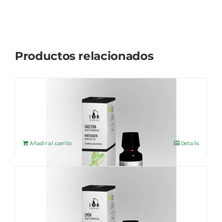
Productos relacionados
Aceite esencial Gaulteria (BIO) 10ml
6,66
€
IVA no incluído
Añadir al carrito
Details
Aceite esencial Limón (BIO) 10ml
6,20
€
IVA no incluído