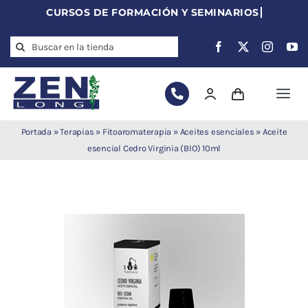
Skip
to
Search
content
for:
Togg
Navi
Agujas de
Portada
»
Terapias
»
Fitoaromaterapia
»
Aceites esenciales
»
Aceite
acupuntura
esencial Cedro Virginia (BIO) 10ml
Acupuntura
Moxibustión
Auriculoterapia
Auriculomedicina
Electroacupuntura
Laserpuntura