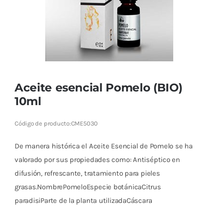
Cromoterapia
Fisioterapia
y masaje
Magnetoterapia
Aceite esencial Pomelo (BIO)
10ml
Terapias
Código de producto:
CME5030
Material
clínico
De manera histórica el Aceite Esencial de Pomelo se ha
Material de
valorado por sus propiedades como: Antiséptico en
enseñanza
difusión, refrescante, tratamiento para pieles
grasas.NombrePomeloEspecie botánicaCitrus
OFERTAS
paradisiParte de la planta utilizadaCáscara