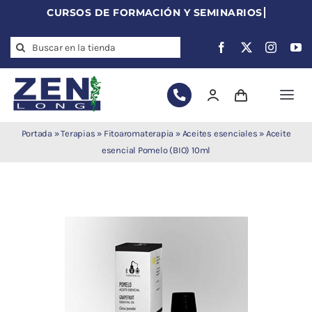
Skip
to
Search
content
for:
Togg
Navi
Agujas de
Portada
»
Terapias
»
Fitoaromaterapia
»
Aceites esenciales
»
Aceite
acupuntura
esencial Pomelo (BIO) 10ml
Acupuntura
Moxibustión
Auriculoterapia
Auriculomedicina
Electroacupuntura
Laserpuntura