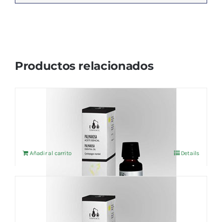
Productos relacionados
Aceite esencial Palmarosa (BIO) 10ml
5,39
€
IVA no incluído
Añadir al carrito
Details
Aceite esencial Mejorana (BIO) 5ml
7,46
€
IVA no incluído