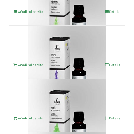
Añadir al carrito
Details
Aceite esencial Hisopo (BIO) 10ml
15,16
€
IVA no incluído
Añadir al carrito
Details
Aceite esencial Ciprés (BIO) 5ml
6,18
€
IVA no incluído
Añadir al carrito
Details