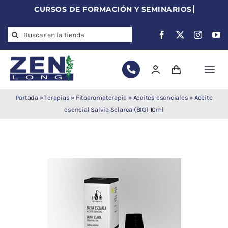
Skip
to
Search
content
for:
Togg
Navi
Agujas de
Portada
»
Terapias
»
Fitoaromaterapia
»
Aceites esenciales
»
Aceite
acupuntura
esencial Salvia Sclarea (BIO) 10ml
Acupuntura
Moxibustión
Auriculoterapia
Auriculomedicina
Electroacupuntura
Laserpuntura