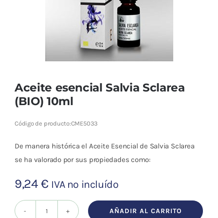
Cromoterapia
Fisioterapia
y masaje
Magnetoterapia
Aceite esencial Salvia Sclarea
(BIO) 10ml
Terapias
Código de producto:
CME5033
Material
clínico
De manera histórica el Aceite Esencial de Salvia Sclarea
Material de
se ha valorado por sus propiedades como:
enseñanza
9,24
€
IVA no incluído
OFERTAS
AÑADIR AL CARRITO
Aceite