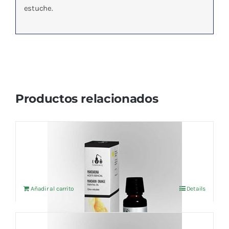
estuche.
Productos relacionados
Aceite esencial Mandarina roja(BIO) 10ml
8,55
€
IVA no incluído
Añadir al carrito
Details
Aceite esencial Geranio (BIO) 10ml