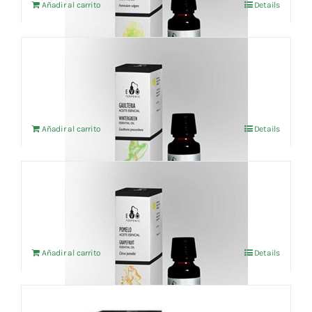
Añadir al carrito
Details
Aceite esencial Gaulteria (BIO) 10ml
6,66
€
IVA no incluído
Añadir al carrito
Details
Aceite esencial Pomelo (BIO) 10ml
7,85
€
IVA no incluído
Añadir al carrito
Details
Aceite esencial Clavo hojas (BIO) 10ml