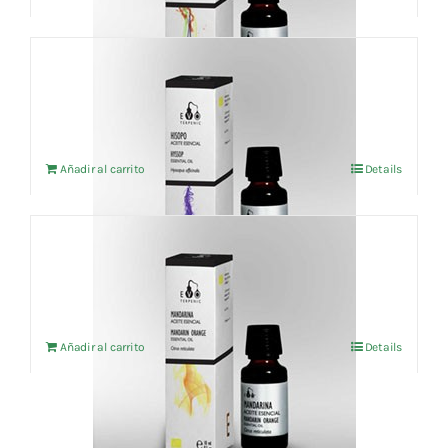
Aceite esencial Hisopo (BIO) 10ml
15,16
€
IVA no incluído
Añadir al carrito
Details
Aceite esencial Mandarina roja(BIO) 10ml
8,55
€
IVA no incluído
Añadir al carrito
Details