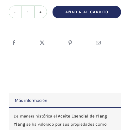
AÑADIR AL CARRITO
Aceite
esencial
Ylang-
Ylang
5ml
cantidad
Más información
De manera histórica el
Aceite Esencial de Ylang
Ylang
se ha valorado por sus propiedades como: