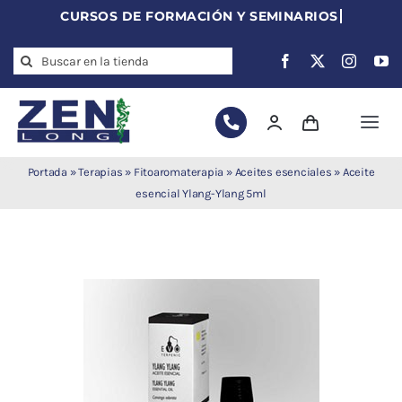
Skip
to
Search
content
for:
Togg
Navi
Agujas de
Portada
»
Terapias
»
Fitoaromaterapia
»
Aceites esenciales
»
Aceite
acupuntura
esencial Ylang-Ylang 5ml
Acupuntura
Moxibustión
Auriculoterapia
Auriculomedicina
Electroacupuntura
Laserpuntura