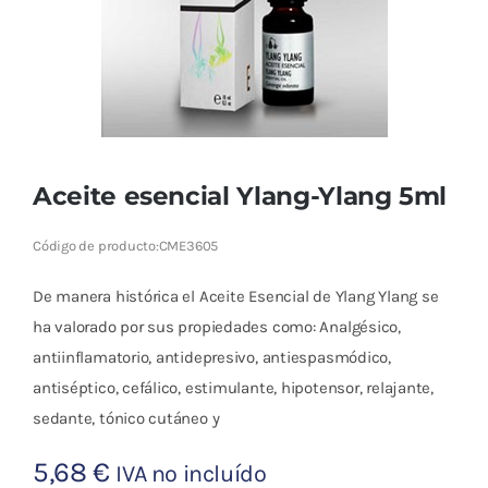
Cromoterapia
Fisioterapia
y masaje
Magnetoterapia
Aceite esencial Ylang-Ylang 5ml
Terapias
Código de producto:
CME3605
Material
De manera histórica el Aceite Esencial de Ylang Ylang se
clínico
ha valorado por sus propiedades como: Analgésico,
Material de
antiinflamatorio, antidepresivo, antiespasmódico,
enseñanza
antiséptico, cefálico, estimulante, hipotensor, relajante,
sedante, tónico cutáneo y
OFERTAS
5,68
€
IVA no incluído