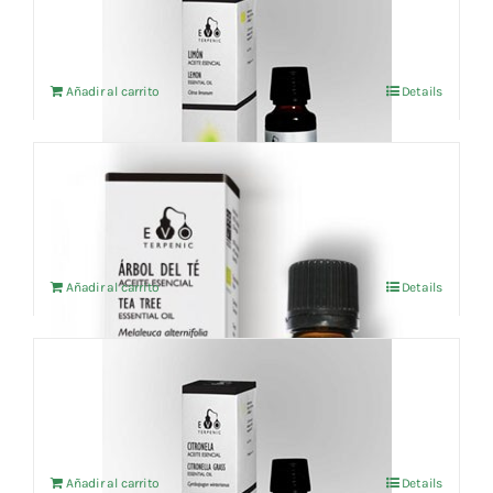
6,20
€
IVA no incluído
Añadir al carrito
Details
Aceite esencial Árbol del Té (BIO) 10ml
7,37
€
IVA no incluído
Añadir al carrito
Details
Aceite esencial Citronela (BIO) 10ml
3,91
€
IVA no incluído
Añadir al carrito
Details