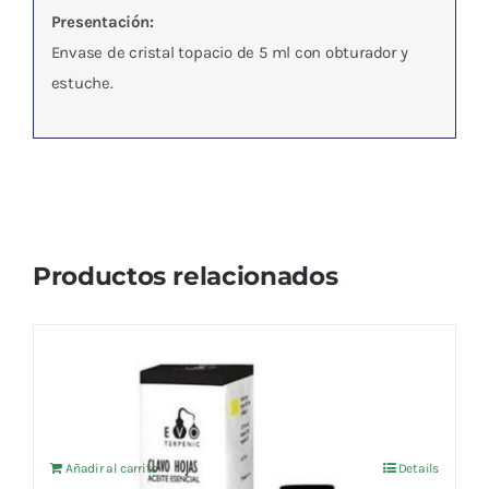
Presentación:
Envase de cristal topacio de 5 ml con obturador y
estuche.
Productos relacionados
Aceite esencial Clavo hojas (BIO) 10ml
El
El
5,24
€
5,52
€
IVA no incluído
precio
precio
original
actual
Añadir al carrito
Details
era:
es: