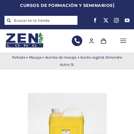
Skip
to
Search
content
for:
Togg
Navi
Agujas de
Portada
»
Masaje
»
Aceites de masaje
»
Aceite vegetal Almendra
acupuntura
dulce 5L
Acupuntura
Moxibustión
Auriculoterapia
Auriculomedicina
Electroacupuntura
Laserpuntura