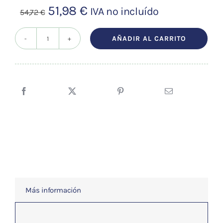
El
El
51,98
€
IVA no incluído
54,72
€
precio
precio
original
actual
AÑADIR AL CARRITO
Aceite
era:
es:
vegetal
54,72 €.
51,98 €.
Almendra
dulce
5L
cantidad
Más información