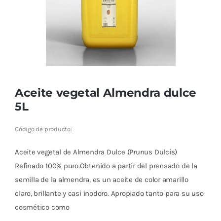
Cromoterapia
Fisioterapia
y masaje
Magnetoterapia
Aceite vegetal Almendra dulce
Terapias
5L
Material
Código de producto:
clínico
Aceite vegetal de Almendra Dulce (Prunus Dulcis)
Material de
Refinado 100% puro.Obtenido a partir del prensado de la
enseñanza
semilla de la almendra, es un aceite de color amarillo
claro, brillante y casi inodoro. Apropiado tanto para su uso
OFERTAS
cosmético como