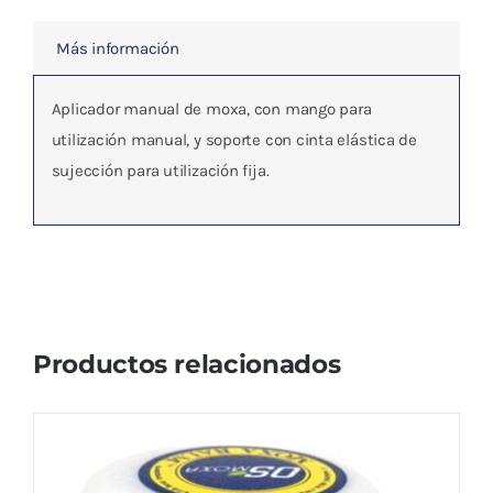
Más información
Aplicador manual de moxa, con mango para
utilización manual, y soporte con cinta elástica de
sujección para utilización fija.
Productos relacionados
OS Moxa bálsamo con hierbas, mentol y
alcanfor 20g
El
El