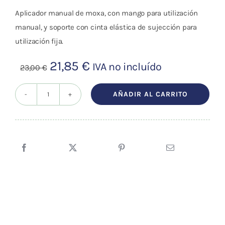
Aplicador manual de moxa, con mango para utilización
manual, y soporte con cinta elástica de sujección para
utilización fija.
El
El
21,85
€
IVA no incluído
23,00
€
precio
precio
original
actual
AÑADIR AL CARRITO
APLICADOR
era:
es:
MOXA
23,00 €.
21,85 €.
DE
COBRE
CON
MANGO
Y
SOPORTE
cantidad