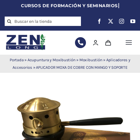
Skip
to
Search
content
for:
Togg
Navi
Agujas de
Portada
»
Acupuntura y Moxibustión
»
Moxibustión
»
Aplicadores y
acupuntura
Accesorios
»
APLICADOR MOXA DE COBRE CON MANGO Y SOPORTE
Acupuntura
Moxibustión
Auriculoterapia
Auriculomedicina
Electroacupuntura
Laserpuntura