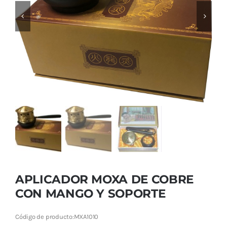
Cromoterapia
Fisioterapia
y masaje
Magnetoterapia
Terapias
Material
clínico
Material de
APLICADOR MOXA DE COBRE
enseñanza
CON MANGO Y SOPORTE
OFERTAS
Código de producto:
MXA1010