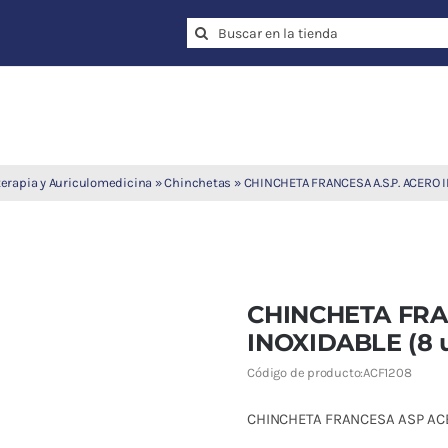
Search
for:
terapia y Auriculomedicina
»
Chinchetas
»
CHINCHETA FRANCESA A.S.P. ACERO I
CHINCHETA FRA
INOXIDABLE (8 u
Código de producto:
ACF1208
CHINCHETA FRANCESA ASP ACE