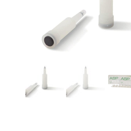
Fisioterapia
y masaje
Magnetoterapia
Terapias
Material
clínico
Material de
enseñanza
OFERTAS