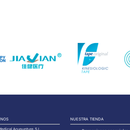
ANOS
NUESTRA TIENDA
dical Acupunture, S.L.