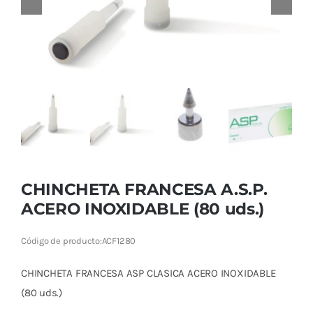
Cromoterapia
Fisioterapia
y masaje
Magnetoterapia
Terapias
Material
CHINCHETA FRANCESA A.S.P.
clínico
ACERO INOXIDABLE (80 uds.)
Material de
Código de producto:
ACF1280
enseñanza
CHINCHETA FRANCESA ASP CLASICA ACERO INOXIDABLE
OFERTAS
(80 uds.)