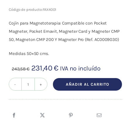
Cromoterapia
Código de producto:
FAX4001
Fisioterapia
Cojín para Magnetoterapia: Compatible con Pocket
y masaje
Magneter, Pocket Emavit, Magneter Card y Magneter CMP
50, Magneton CMP 200 Y Magneter Pro (Ref. AC0009030)
Magnetoterapia
Medidas 50×50 cms.
Terapias
El
El
231,40
€
IVA no incluído
243,58
€
precio
precio
Material
clínico
original
actual
AÑADIR AL CARRITO
Cojín
era:
es:
Material de
para
243,58 €.
231,40 €.
enseñanza
Magnetoterapia
cantidad
OFERTAS