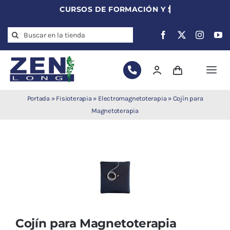
Skip
to
Search
content
for:
Togg
Navi
Agujas de
Portada
»
Fisioterapia
»
Electromagnetoterapia
»
Cojín para
acupuntura
Magnetoterapia
Acupuntura
Moxibustión
Auriculoterapia
Auriculomedicina
Electroacupuntura
Laserpuntura
Cojín para Magnetoterapia