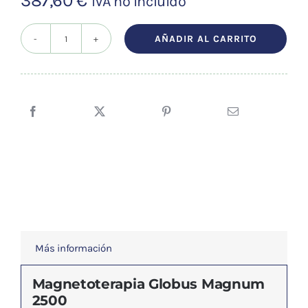
387,60
€
IVA no incluído
AÑADIR AL CARRITO
Equipo
magnetoterapia
Magnum
2500
de
GLOBUS
con
2
canales
y
52
Más información
programas
cantidad
Magnetoterapia Globus Magnum
2500