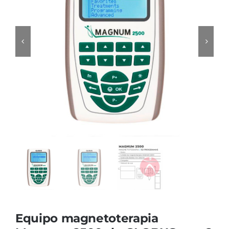
Cromoterapia
Fisioterapia
y masaje
Magnetoterapia
Terapias
Material
clínico
Material de
enseñanza
OFERTAS
Equipo magnetoterapia