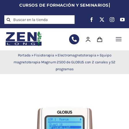
Skip
to
Search
content
for:
Togg
Navi
Agujas de
Portada
»
Fisioterapia
»
Electromagnetoterapia
»
Equipo
acupuntura
magnetoterapia Magnum 2500 de GLOBUS con 2 canales y 52
programas
Acupuntura
Moxibustión
Auriculoterapia
Auriculomedicina
Electroacupuntura
Laserpuntura