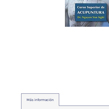
Fisioterapia
y masaje
Magnetoterapia
Terapias
Material
clínico
Material de
enseñanza
OFERTAS
Más información