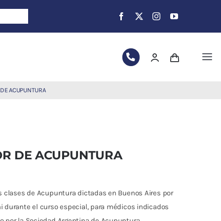
Tog
Nav
 DE ACUPUNTURA
OR DE ACUPUNTURA
las clases de Acupuntura dictadas en Buenos Aires por
hi durante el curso especial, para médicos indicados
do por la Sociedad Argentina de Acupuntura