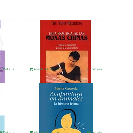
GUIA PRACTICA DE LAS
CIAL
MOXAS CHINAS
19,23
€
IVA no incluído
Details
Añadir al carrito
Details
ACUPUNTURA EN ANIMALES
CIAL
27,88
€
IVA no incluído
Details
Añadir al carrito
Details