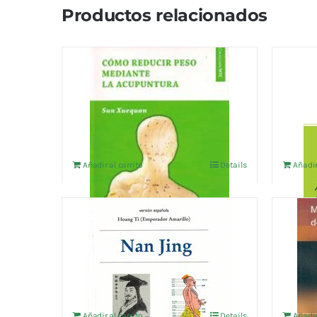
Productos relacionados
COMO REDUCIR PESO
TRAT
MEDIANTE LA ACUPUNTURA
DIAG
EN M.
9,62
€
IVA no incluído
15,38
€
Añadir al carrito
Details
Añadir
NAN JING
MANU
DEL 
11,54
€
IVA no incluído
24,04
€
Añadir al carrito
Details
Añadir