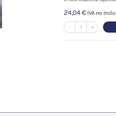
24,04
€
IVA no inclu
CURSO
SUPERIOR
DE
ACUPUNTURA
cantidad