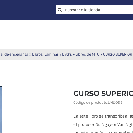
Search
for:
ial de enseñanza
»
Libros, Láminas y Dvd's
»
Libros de MTC
»
CURSO SUPERIOR
CURSO SUPERI
Código de producto:
LML1093
En este libro se transcriben 
el profesor Dr. Nguyen Van Ng
en esta terapéutica, organiza