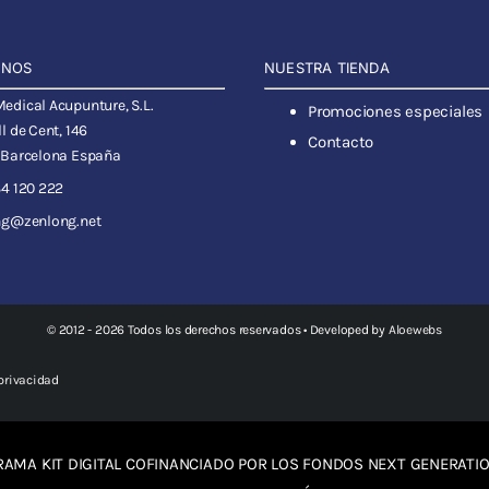
ANOS
NUESTRA TIENDA
dical Acupunture, S.L.
Promociones especiales
l de Cent, 146
Contacto
 Barcelona España
4 120 222
ng@zenlong.net
© 2012 - 2026 Todos los derechos reservados • Developed by
Aloewebs
 privacidad
AMA KIT DIGITAL COFINANCIADO POR LOS FONDOS NEXT GENERATIO