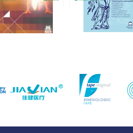
24,04 €.
22,84 €.