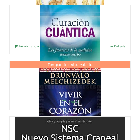
CURACION CUANTICA
13,46
€
IVA no incluído
Añadir al carrito
Details
Temporalmente agotado
VIVIR EN EL CORAZON
14,42
€
IVA no incluído
Details
NSC Nuevo Sistema Craneal: Un camino
nuevo para el equilibrio vital
47,00
€
IVA no incluído