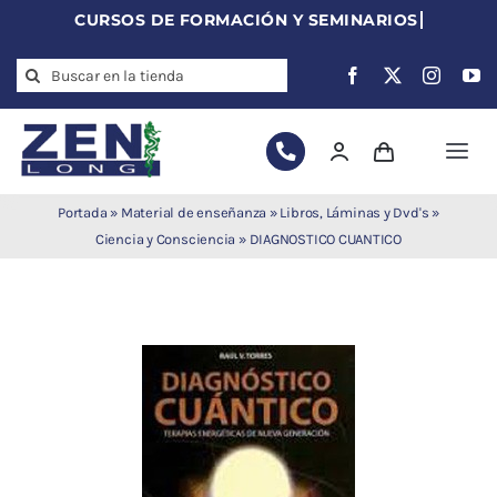
Skip
to
Search
content
for:
Togg
Navi
Agujas de
Portada
»
Material de enseñanza
»
Libros, Láminas y Dvd's
»
acupuntura
Ciencia y Consciencia
»
DIAGNOSTICO CUANTICO
Acupuntura
Moxibustión
Auriculoterapia
Auriculomedicina
Electroacupuntura
Laserpuntura