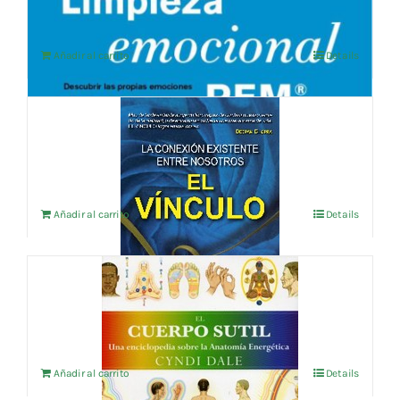
Añadir al carrito
Details
EL VINCULO
16,30
€
IVA no incluído
Añadir al carrito
Details
EL CUERPO SUTIL
34,62
€
IVA no incluído
Añadir al carrito
Details