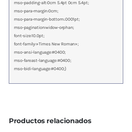
mso-padding-alt:0cm 5.4pt 0cm 5.4pt;
mso-para-margin:0cm;
mso-para-margin-bottom:.0001pt;
mso-pagination:widow-orphan;
font-size:10.0pt;
font-family:»Times New Roman»;
mso-ansi-language:#0400;
mso-fareast-language:#0400;
mso-bidi-language:#0400;}
Productos relacionados