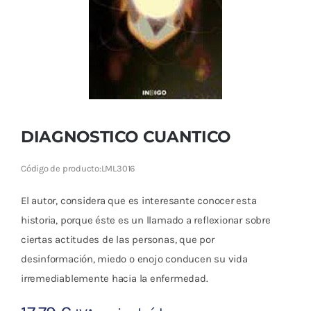
Cromoterapia
Fisioterapia
y masaje
Magnetoterapia
DIAGNOSTICO CUANTICO
Terapias
Código de producto:
LML3016
Material
clínico
El autor, considera que es interesante conocer esta
historia, porque éste es un llamado a reflexionar sobre
Material de
ciertas actitudes de las personas, que por
enseñanza
desinformación, miedo o enojo conducen su vida
irremediablemente hacia la enfermedad.
OFERTAS