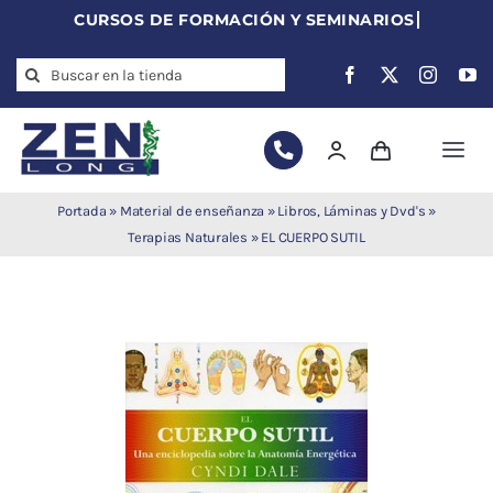
Skip
to
Search
content
for:
Togg
Navi
Agujas de
Portada
»
Material de enseñanza
»
Libros, Láminas y Dvd's
»
acupuntura
Terapias Naturales
»
EL CUERPO SUTIL
Acupuntura
Moxibustión
Auriculoterapia
Auriculomedicina
Electroacupuntura
Laserpuntura