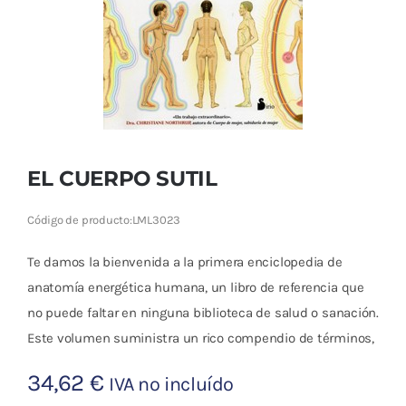
Cromoterapia
Fisioterapia
y masaje
Magnetoterapia
EL CUERPO SUTIL
Terapias
Código de producto:
LML3023
Material
clínico
Te damos la bienvenida a la primera enciclopedia de
anatomía energética humana, un libro de referencia que
Material de
no puede faltar en ninguna biblioteca de salud o sanación.
enseñanza
Este volumen suministra un rico compendio de términos,
OFERTAS
34,62
€
IVA no incluído