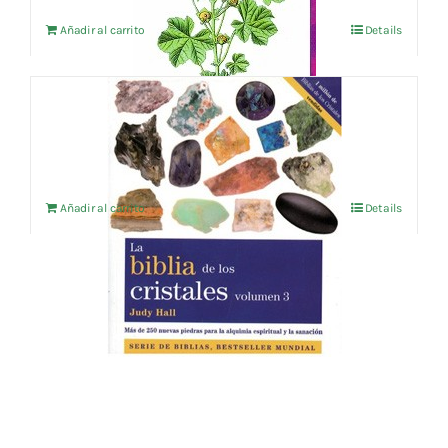
Añadir al carrito
Details
LA BIBLIA DE LOS CRISTALES VOL 3
16,30
€
IVA no incluído
Añadir al carrito
Details