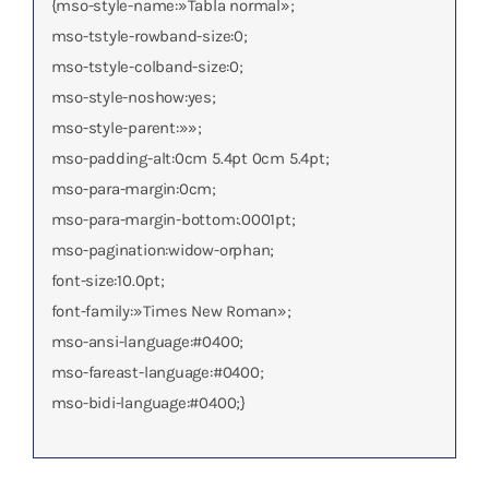
{mso-style-name:»Tabla normal»;
mso-tstyle-rowband-size:0;
mso-tstyle-colband-size:0;
mso-style-noshow:yes;
mso-style-parent:»»;
mso-padding-alt:0cm 5.4pt 0cm 5.4pt;
mso-para-margin:0cm;
mso-para-margin-bottom:.0001pt;
mso-pagination:widow-orphan;
font-size:10.0pt;
font-family:»Times New Roman»;
mso-ansi-language:#0400;
mso-fareast-language:#0400;
mso-bidi-language:#0400;}