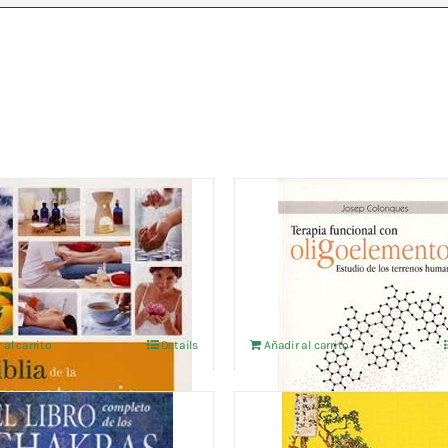
BLIA DE LA
TERAPIA FUNCIONAL 
ATERAPIA
OLIGOELEMENTOS
14,42
€
IVA no incluído
IVA no incluído
 al carrito
Details
Añadir al carrito
IBRO COMPLETO DE LOS
EL LIBRO DEL DIAGNOS
RAS
ORIENTAL