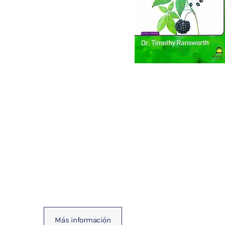
Fisioterapia
y masaje
Magnetoterapia
Terapias
Material
clínico
Material de
enseñanza
OFERTAS
Más información