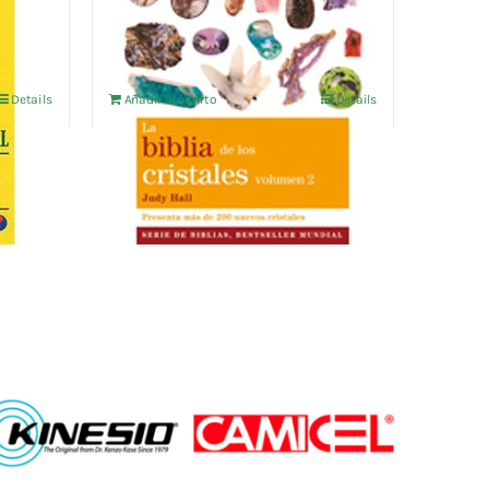
16,30
€
IVA no incluído
Details
Añadir al carrito
Details