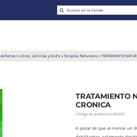
Search
for:
enseñanza
»
Libros, Láminas y Dvd's
»
Terapias Naturales
»
TRATAMIENTO NATURA
TRATAMIENTO N
CRONICA
Código de producto:
LML5115
A pesar de que al menos un 
debilitantes, solamente desd