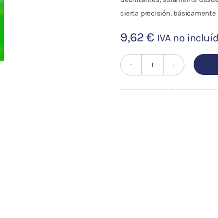
cierta precisión, básicamente
9,62
€
IVA no incluí
TRATAMIENTO
NATURAL
DE
LA
FATIGA
CRONICA
cantidad