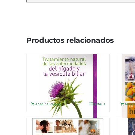
Productos relacionados
TRATAMIENTO NATURAL DE
LA BI
LAS ENFERMEDADES DEL
AROM
HIGADO Y LA VESICULA
16,30
€
9,62
€
IVA no incluído
Añadir al carrito
Details
Añadir
LA BIBLIA DE LOS CHAKRAS
EL L
CHAK
16,30
€
IVA no incluído