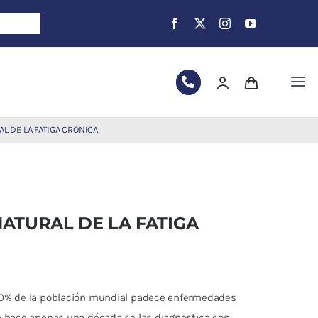
Tog
Nav
L DE LA FATIGA CRONICA
ATURAL DE LA FATIGA
30% de la población mundial padece enfermedades
e hace apenas una década se las diagnostica con