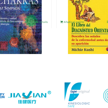
17,31
€
IVA no incluído
IVA no incluído
 al carrito
Details
Añadir al carrito