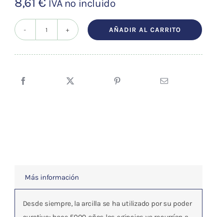
8,61
€
IVA no incluído
AÑADIR AL CARRITO
EL
PODER
CURATIVO
DE
LA
ARCILLA
cantidad
Más información
Desde siempre, la arcilla se ha utilizado por su poder