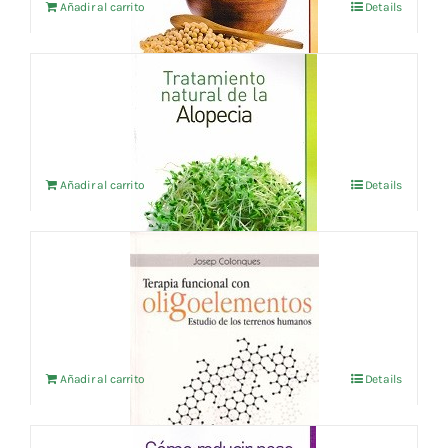
Añadir al carrito
Details
TRATAMIENTO NATURAL DE LA ALOPECIA
8,65
€
IVA no incluído
Añadir al carrito
Details
TERAPIA FUNCIONAL CON
OLIGOELEMENTOS
14,42
€
IVA no incluído
Añadir al carrito
Details