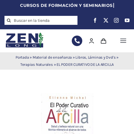
Skip
to
Search
content
for:
Togg
Navi
Agujas de
Portada
»
Material de enseñanza
»
Libros, Láminas y Dvd's
»
acupuntura
Terapias Naturales
»
EL PODER CURATIVO DE LA ARCILLA
Acupuntura
Moxibustión
Auriculoterapia
Auriculomedicina
Electroacupuntura
Laserpuntura