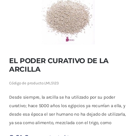
Cromoterapia
Fisioterapia
y masaje
Magnetoterapia
EL PODER CURATIVO DE LA
Terapias
ARCILLA
Material
Código de producto:
LML5123
clínico
Desde siempre, la arcilla se ha utilizado por su poder
Material de
curativo; hace 5000 años los egipcios ya recurrían a ella, y
enseñanza
desde esa época el ser humano no ha dejado de utilizarla,
ya sea como alimento, mezclada con el trigo, como
OFERTAS