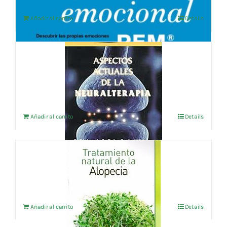
Añadir al carrito
Details
ASPECTOS ACTUALES DE LA
NEURALTERAPIA
17,31
€
IVA no incluído
Añadir al carrito
Details
TRATAMIENTO NATURAL DE LA ALOPECIA
8,65
€
IVA no incluído
Añadir al carrito
Details