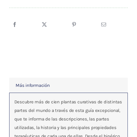
era:
es:
BIBLIA
16,30 €.
15,48 €.
DE
LAS
PLANTAS
MEDICINALES
cantidad
Más información
Descubre más de cien plantas curativas de distintas
partes del mundo a través de esta guía excepcional,
que te informa de las descripciones, las partes
utilizadas, la historia y las principales propiedades
terapéuticas de cada una de ellas. Desde el hipérico,