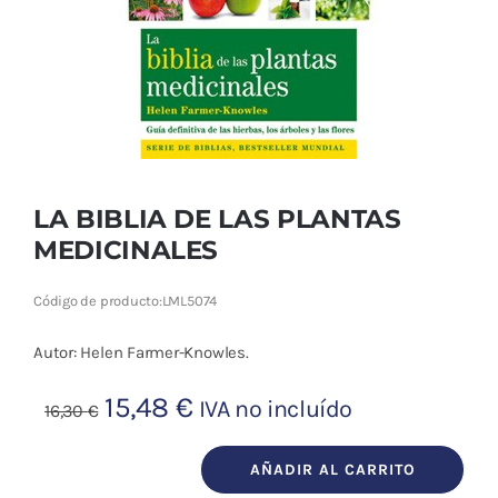
Cromoterapia
Fisioterapia
y masaje
Magnetoterapia
LA BIBLIA DE LAS PLANTAS
Terapias
MEDICINALES
Material
Código de producto:
LML5074
clínico
Autor: Helen Farmer-Knowles.
Material de
enseñanza
El
El
15,48
€
IVA no incluído
16,30
€
precio
precio
OFERTAS
original
actual
AÑADIR AL CARRITO
LA