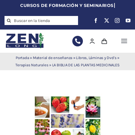
Skip
to
Search
content
for:
Togg
Navi
Agujas de
Portada
»
Material de enseñanza
»
Libros, Láminas y Dvd's
»
acupuntura
Terapias Naturales
»
LA BIBLIA DE LAS PLANTAS MEDICINALES
Acupuntura
Moxibustión
Auriculoterapia
Auriculomedicina
Electroacupuntura
Laserpuntura