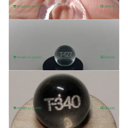
Añadir al carrito
Details
ADICCIONES ESPECIFICO T-127
103,31
€
IVA no incluído
Añadir al carrito
Details
CELUVITAL ESPECIFICO BOLA T-340
103,30
€
IVA no incluído
Añadir al carrito
Details