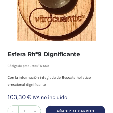
Cromoterapia
Fisioterapia
y masaje
Magnetoterapia
Terapias
Esfera Rh*9 Dignificante
Material
Código de producto:
VTR1009
clínico
Con la información integrada de
R
escate
h
olístico
Material de
e
mocional dignificante
enseñanza
103,30
€
IVA no incluído
OFERTAS
AÑADIR AL CARRITO