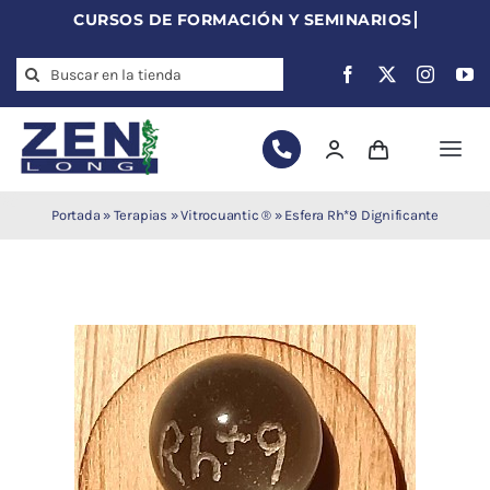
Skip
to
Search
content
for:
Togg
Navi
Agujas de
Portada
»
Terapias
»
Vitrocuantic ®
»
Esfera Rh*9 Dignificante
acupuntura
Acupuntura
Moxibustión
Auriculoterapia
Auriculomedicina
Electroacupuntura
Laserpuntura