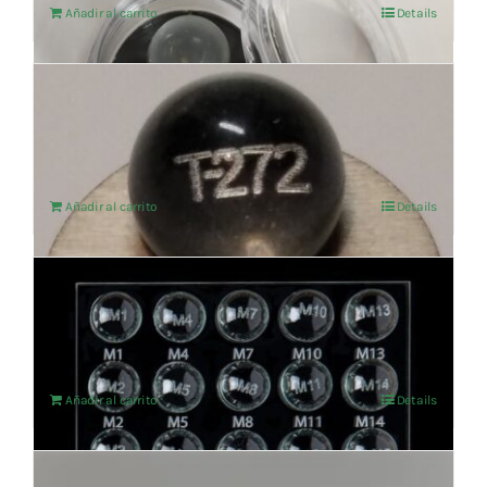
Añadir al carrito
Details
RECONEC+ ESPECIFICO BOLA T-272
103,30
€
IVA no incluído
Añadir al carrito
Details
SET DE MERIDIANOS
1.177,69
€
IVA no incluído
Añadir al carrito
Details
ARMONIUM ESPECIFICO BOLA T-331