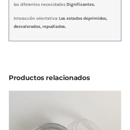
las diferentes necesidades
Dignificantes.
Interacción orientativa:
Los estados deprimidos,
desvalorados, repudiados.
Productos relacionados
REVITAL CUTANEO ESPECIFICO BOLA T-
274 VITROCUANTIC
103,31
€
IVA no incluído