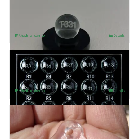
VITROCUANTIC
103,31
€
IVA no incluído
Añadir al carrito
Details
Set de Reflexología
1.177,69
€
IVA no incluído
Añadir al carrito
Details
T-143 Immunity
202,48
€
IVA no incluído