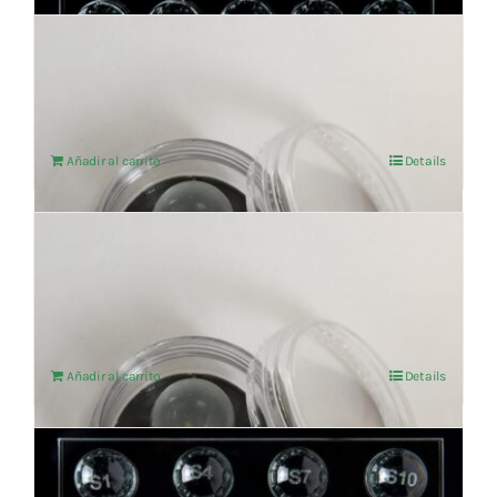
IMMUNITY ESPECIFICO BOLA T-143
103,31
€
IVA no incluído
Añadir al carrito
Details
MEMORIAS TRAUMATICAS ESPECIFICO T-
161 VITROCUANTIC
103,31
€
IVA no incluído
Añadir al carrito
Details
SET DE SALES TISULARES
942,15
€
IVA no incluído