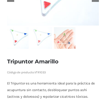
Cromoterapia
Fisioterapia
y masaje
Magnetoterapia
Terapias
Tripuntor Amarillo
Material
clínico
Código de producto:
VTR1033
Material de
El Tripuntor es una herramienta ideal para la práctica de
enseñanza
acupuntura sin contacto, desbloquear puntos ashi
OFERTAS
(activos y dolorosos) y repolarizar cicatrices tóxicas.