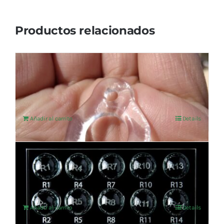
Productos relacionados
T-143 Immunity
202,48
€
IVA no incluído
Añadir al carrito
Details
Set de Reflexología
1.177,69
€
IVA no incluído
Añadir al carrito
Details