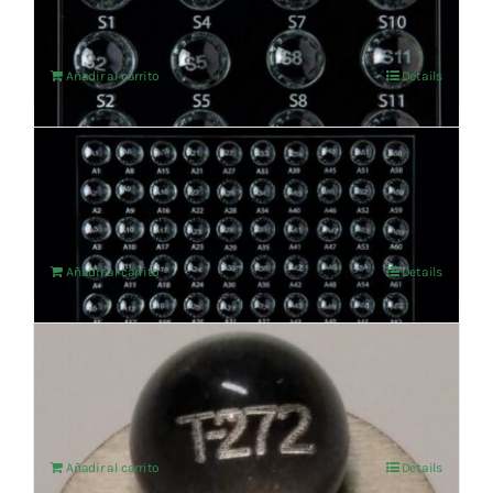
Añadir al carrito
Details
SET DE AMINOÁCIDOS
5.024,79
€
IVA no incluído
Añadir al carrito
Details
RECONEC+ ESPECIFICO BOLA T-272
103,30
€
IVA no incluído
Añadir al carrito
Details