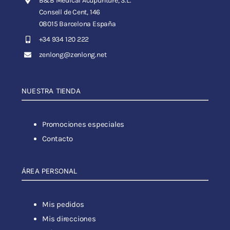
B&B Medical Acupunture, S.L.
Consell de Cent, 146
08015 Barcelona España
+34 934 120 222
zenlong@zenlong.net
NUESTRA TIENDA
Promociones especiales
Contacto
ÁREA PERSONAL
Mis pedidos
Mis direcciones