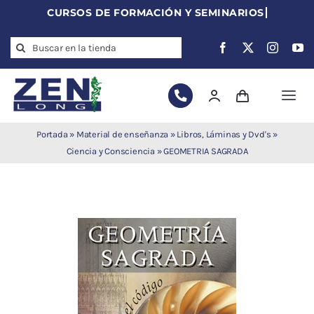
Skip
to
Search
content
for:
Togg
Navi
Agujas de
Portada
»
Material de enseñanza
»
Libros, Láminas y Dvd's
»
acupuntura
Ciencia y Consciencia
»
GEOMETRIA SAGRADA
Acupuntura
Moxibustión
Auriculoterapia
Auriculomedicina
Electroacupuntura
Laserpuntura