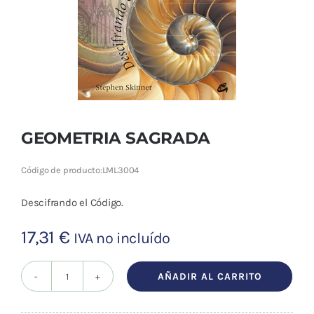
Cromoterapia
Fisioterapia
y masaje
Magnetoterapia
GEOMETRIA SAGRADA
Terapias
Código de producto:
LML3004
Material
clínico
Descifrando el Código.
Material de
17,31
€
IVA no incluído
enseñanza
AÑADIR AL CARRITO
OFERTAS
GEOMETRIA
SAGRADA