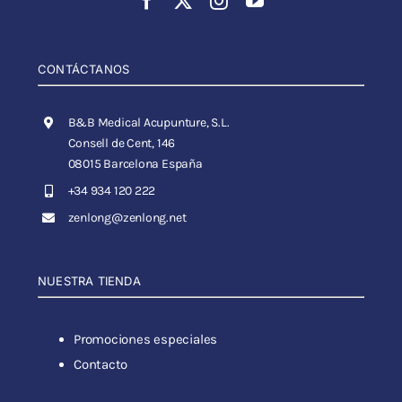
CONTÁCTANOS
B&B Medical Acupunture, S.L.
Consell de Cent, 146
08015 Barcelona España
+34 934 120 222
zenlong@zenlong.net
NUESTRA TIENDA
Promociones especiales
Contacto