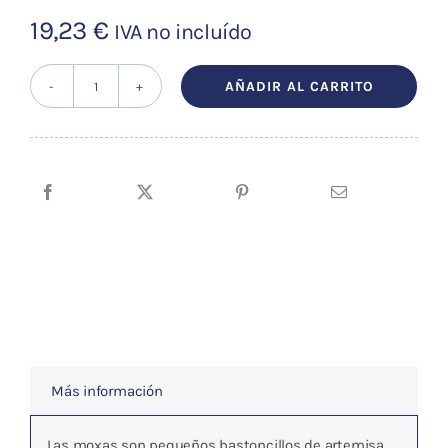
19,23
€
IVA no incluído
AÑADIR AL CARRITO
GUIA
PRACTICA
DE
LAS
MOXAS
CHINAS
cantidad
Más información
Las moxas son pequeños bastoncillos de artemisa