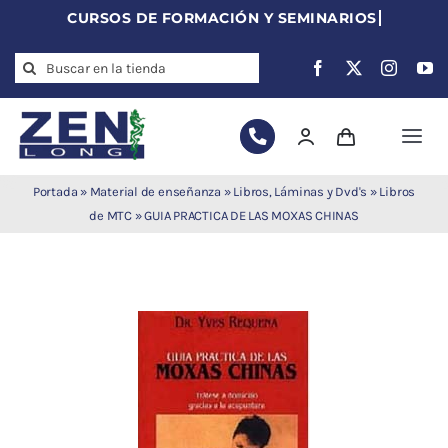
Skip
to
Search
content
for:
Togg
Navi
Agujas de
Portada
»
Material de enseñanza
»
Libros, Láminas y Dvd's
»
Libros
acupuntura
de MTC
»
GUIA PRACTICA DE LAS MOXAS CHINAS
Acupuntura
Moxibustión
Auriculoterapia
Auriculomedicina
Electroacupuntura
Laserpuntura