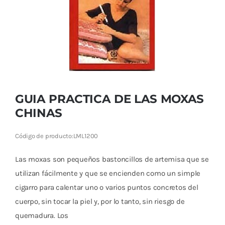
Cromoterapia
Fisioterapia
y masaje
Magnetoterapia
GUIA PRACTICA DE LAS MOXAS
Terapias
CHINAS
Material
Código de producto:
LML1200
clínico
Las moxas son pequeños bastoncillos de artemisa que se
Material de
utilizan fácilmente y que se encienden como un simple
enseñanza
cigarro para calentar uno o varios puntos concretos del
cuerpo, sin tocar la piel y, por lo tanto, sin riesgo de
OFERTAS
quemadura. Los