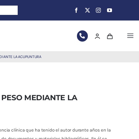
Tog
Nav
DIANTE LA ACUPUNTURA
 PESO MEDIANTE LA
iencia clínica que ha tenido el autor durante años en la
 de documentos y materiales bibliográficos. En él se