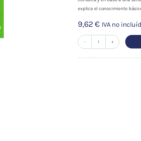
explica el conocimiento básic
9,62
€
IVA no incluí
COMO
REDUCIR
PESO
MEDIANTE
LA
ACUPUNTURA
cantidad