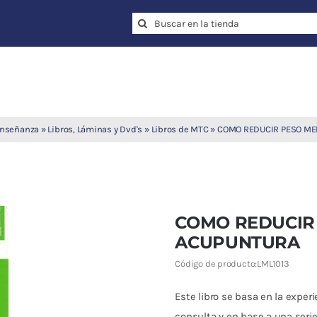
Search
for:
enseñanza
»
Libros, Láminas y Dvd's
»
Libros de MTC
»
COMO REDUCIR PESO ME
COMO REDUCIR
ACUPUNTURA
Código de producto:
LML1013
Este libro se basa en la exper
consulta y en base a una serie