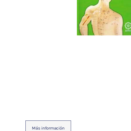
Fisioterapia
y masaje
Magnetoterapia
Terapias
Material
clínico
Material de
enseñanza
OFERTAS
Más información