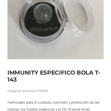
Cromoterapia
Fisioterapia
y masaje
Magnetoterapia
Terapias
Material
clínico
IMMUNITY ESPECIFICO BOLA T-
143
Material de
enseñanza
Código de producto:
VTR1000
OFERTAS
Formulado para el cuidado, nutrición y protección de las
células, los fluidos orgánicos y el Chi (Fuerza Vital).