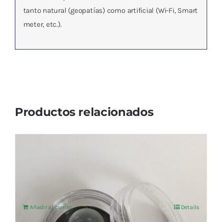
tanto natural (geopatías) como artificial (Wi-Fi, Smart
meter, etc.).
Productos relacionados
ESPECIFICO BOLA ONDA VITAL T-344
VITROCUANTIC
103,31
€
IVA no incluído
Añadir al carrito
Details