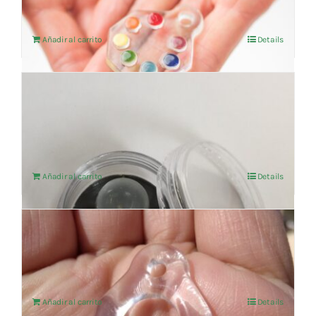
Añadir al carrito
Details
PROCAINA ESPECIFICO BOLA E1
VITROCUANTIC
103,31
€
IVA no incluído
Añadir al carrito
Details
T-143 Immunity
202,48
€
IVA no incluído
Añadir al carrito
Details