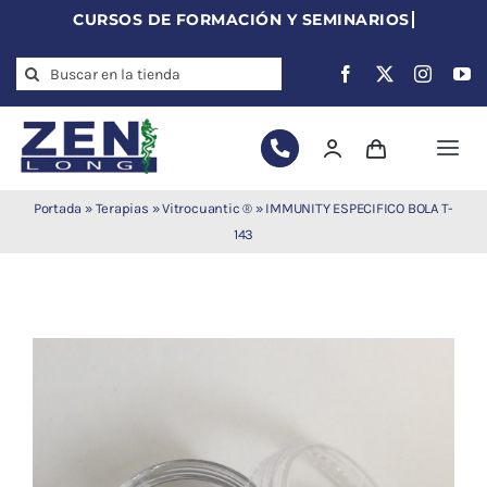
Skip
to
Search
content
for:
Togg
Navi
Agujas de
Portada
»
Terapias
»
Vitrocuantic ®
»
IMMUNITY ESPECIFICO BOLA T-
acupuntura
143
Acupuntura
Moxibustión
Auriculoterapia
Auriculomedicina
Electroacupuntura
Laserpuntura