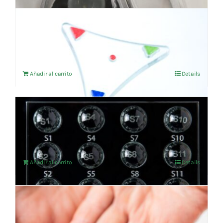
Tripuntor Rojo
202,48
€
IVA no incluído
Añadir al carrito
Details
SET DE SALES TISULARES
942,15
€
IVA no incluído
Añadir al carrito
Details
Sello de Chakras
243,80
€
IVA no incluído