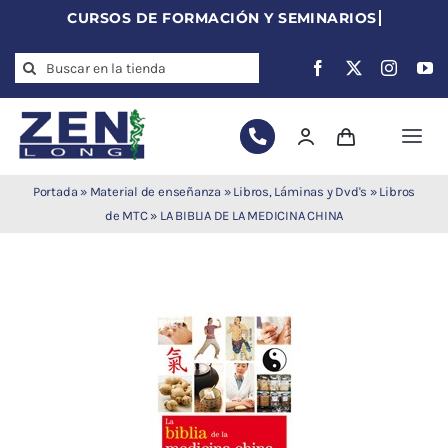
Skip
to
Search
content
for:
Togg
Navi
Agujas de
Portada
»
Material de enseñanza
»
Libros, Láminas y Dvd's
»
Libros
acupuntura
de MTC
»
LA BIBLIA DE LA MEDICINA CHINA
Acupuntura
Moxibustión
Auriculoterapia
Auriculomedicina
Electroacupuntura
Laserpuntura