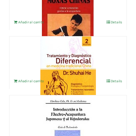
Añadir al carrito
Details
TRATAMIENTO Y DIAGNOSTICO
DIFERENCIAL EN M.T.C. VOL.2
8,65
€
IVA no incluído
Añadir al carrito
Details
INTRODUCCION A LA ELECTRO-
ACUPUNTURA JAPONESA Y AL
RYODORAKU
14,42
€
IVA no incluído