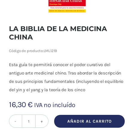
Cromoterapia
Fisioterapia
y masaje
LA BIBLIA DE LA MEDICINA
CHINA
Magnetoterapia
Código de producto:
LML1219
Terapias
Esta guía te permitirá conocer el poder curativo del
antiguo arte medicinal chino. Tras abordar la descripción
Material
de sus principios fundamentales (incluyendo el equilibrio
clínico
del yin y el yang y la teoría de los cinco
Material de
16,30
€
IVA no incluído
enseñanza
OFERTAS
AÑADIR AL CARRITO
LA
BIBLIA