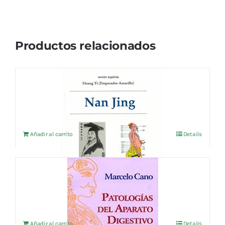
Productos relacionados
NAN JING
11,54
€
IVA no incluído
Añadir al carrito
Details
PATOLOGIAS DEL APARATO DIGESTIVO
21,15
€
IVA no incluído
Añadir al carrito
Details