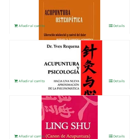
11,54
€
IVA no incluído
Añadir al carrito
Details
ACUPUNTURA Y PSICOLOGIA
23,08
€
IVA no incluído
Añadir al carrito
Details
LING SHU
16,35
€
IVA no incluído
Añadir al carrito
Details