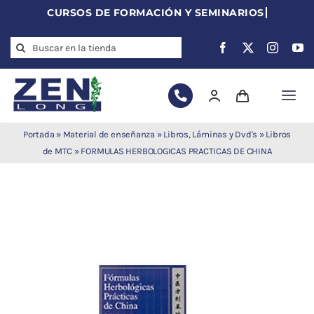
Skip
to
Search
content
for:
Togg
Navi
Agujas de
Portada
»
Material de enseñanza
»
Libros, Láminas y Dvd's
»
Libros
acupuntura
de MTC
»
FORMULAS HERBOLOGICAS PRACTICAS DE CHINA
Acupuntura
Moxibustión
Auriculoterapia
Auriculomedicina
Electroacupuntura
Laserpuntura