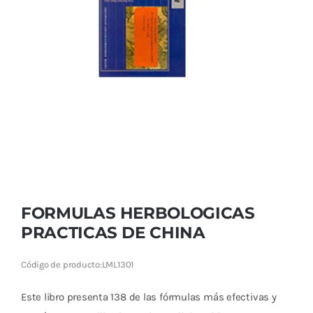
Cromoterapia
Fisioterapia
y masaje
Magnetoterapia
Terapias
Material
clínico
FORMULAS HERBOLOGICAS
Material de
PRACTICAS DE CHINA
enseñanza
Código de producto:
LML1301
OFERTAS
Este libro presenta 138 de las fórmulas más efectivas y