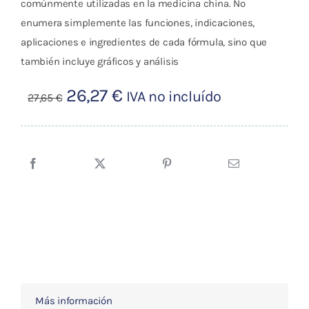
comúnmente utilizadas en la medicina china. No
enumera simplemente las funciones, indicaciones,
aplicaciones e ingredientes de cada fórmula, sino que
también incluye gráficos y análisis
El
El
26,27
€
IVA no incluído
27,65
€
precio
precio
original
actual
era:
es:
27,65 €.
26,27 €.
Más información