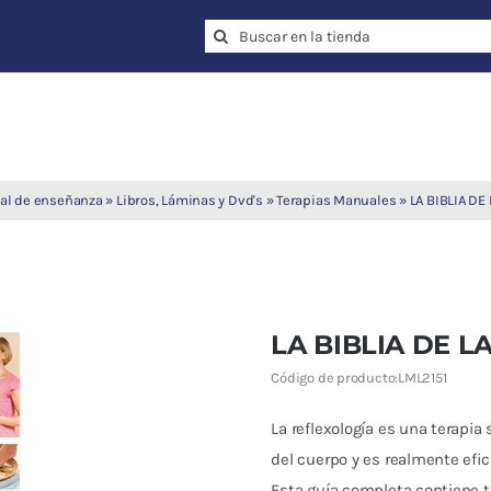
Search
for:
al de enseñanza
»
Libros, Láminas y Dvd's
»
Terapias Manuales
»
LA BIBLIA DE
LA BIBLIA DE L
Código de producto:
LML2151
La reflexología es una terapia
del cuerpo y es realmente efic
Esta guía completa contiene t