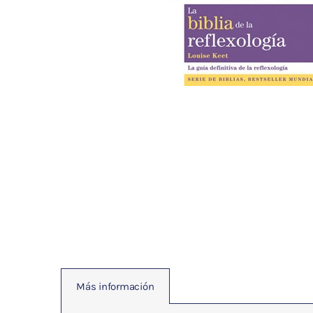
Fisioterapia
y masaje
Magnetoterapia
Terapias
Material
clínico
Material de
enseñanza
OFERTAS
Más información