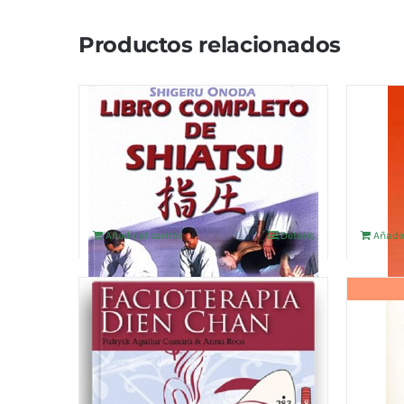
Productos relacionados
LIBRO COMPLETO DE
INTR
SHIATSU
TERA
17,31
€
12,26
€
IVA no incluído
Añadir al carrito
Details
Añadir
Facioterapia Dien Chan (Libro
REFL
en español)
BASI
16,34
€
17,31
€
IVA no incluído