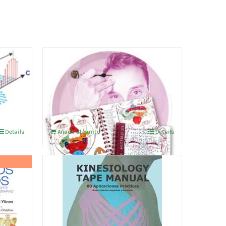
Facioterapia Dien Chan
Juan
MiniBook de esquemas
7,50
€
IVA no incluído
Details
Añadir al carrito
Details
KINESIOLOGY TAPE MANUAL
80 APLICACIONES
PRACTICAS
32,50
€
IVA no incluído