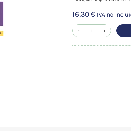
16,30
€
IVA no inclu
LA
BIBLIA
DE
LA
REFLEXOLOGIA
cantidad