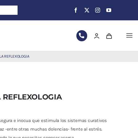
Tog
Nav
 LA REFLEXOLOGIA
A REFLEXOLOGIA
 segura e inocua que estimula los sistemas curativos
az -entre otras muchas dolencias- frente al estrés.
odo lo que necesitas conocer acerca