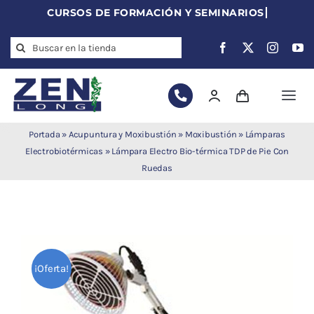
Skip
to
Search
content
for:
Togg
Navi
Agujas de
Portada
»
Acupuntura y Moxibustión
»
Moxibustión
»
Lámparas
acupuntura
Electrobiotérmicas
»
Lámpara Electro Bio-térmica TDP de Pie Con
Ruedas
Acupuntura
Moxibustión
Auriculoterapia
Auriculomedicina
Electroacupuntura
¡Oferta!
Laserpuntura