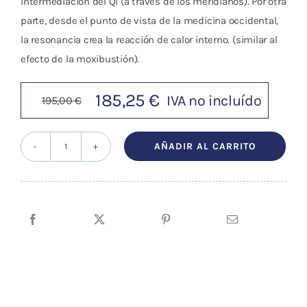
intermediación del Qi (a través de los meridianos). Por otra
parte, desde el punto de vista de la medicina occidental,
la resonancia crea la reacción de calor interno. (similar al
efecto de la moxibustión).
185,25
€
IVA no incluído
195,00
€
El
El
precio
precio
AÑADIR AL CARRITO
original
actual
Lámpara
era:
es:
Electro
195,00 €.
185,25 €.
Bio-
térmica
TDP
de
Pie
Con