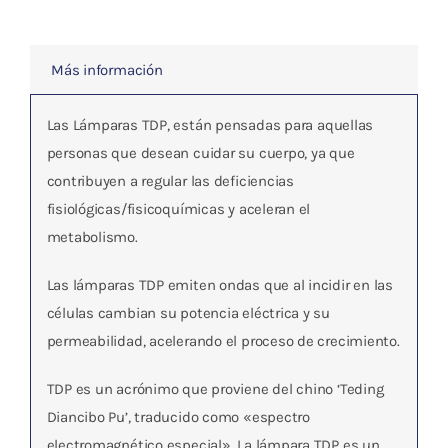
Ruedas
cantidad
Más información
Las Lámparas
TDP
, están pensadas para aquellas
personas que desean cuidar su cuerpo, ya que
contribuyen a
regular las deficiencias
fisiológicas/fisicoquímicas y aceleran el
metabolismo.
Las lámparas TDP emiten ondas que al incidir en las
células cambian su potencia eléctrica y su
permeabilidad, acelerando el proceso de crecimiento.
TDP es un acrónimo que proviene del chino ‘Teding
Diancibo Pu’, traducido como «espectro
electromagnético especial». La lámpara TDP es un