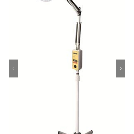
Cromoterapia
Fisioterapia
y masaje
Magnetoterapia
Terapias
Material
clínico
Material de
enseñanza
OFERTAS