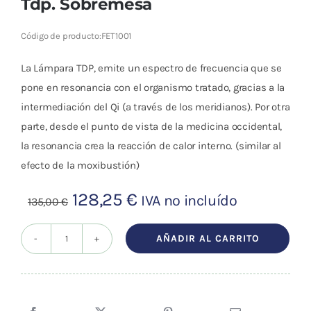
Tdp. Sobremesa
Código de producto:
FET1001
La Lámpara TDP, emite un
espectro de frecuencia que se
pone en resonancia con el organismo
tratado, gracias a la
intermediación del Qi (a través de los meridianos). Por otra
parte, desde el punto de vista de la medicina occidental,
la resonancia crea la reacción de calor interno. (similar al
efecto de la moxibustión)
El
El
128,25
€
IVA no incluído
135,00
€
precio
precio
original
actual
AÑADIR AL CARRITO
Lampara
era:
es:
Electro
135,00 €.
128,25 €.
Bio-
térmica