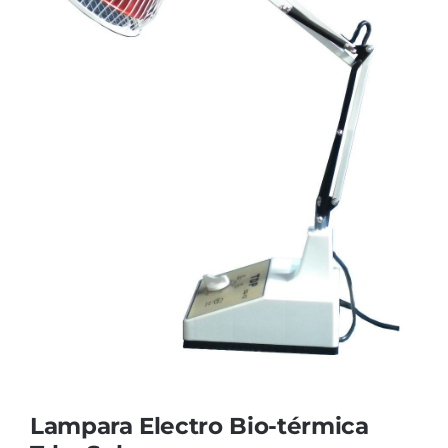
Cromoterapia
Fisioterapia
y masaje
Magnetoterapia
Terapias
Material
clínico
Material de
enseñanza
OFERTAS
Lampara Electro Bio-térmica