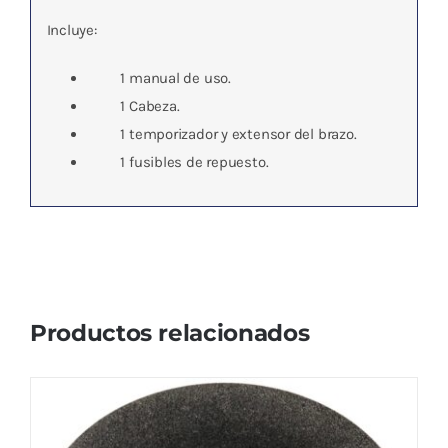
Incluye:
1 manual de uso.
1
Cabeza.
1 temporizador y extensor del brazo.
1
fusibles de repuesto.
Productos relacionados
RECAMBIO PLACA TDP
El
El
30,51
€
32,12
€
IVA no incluído