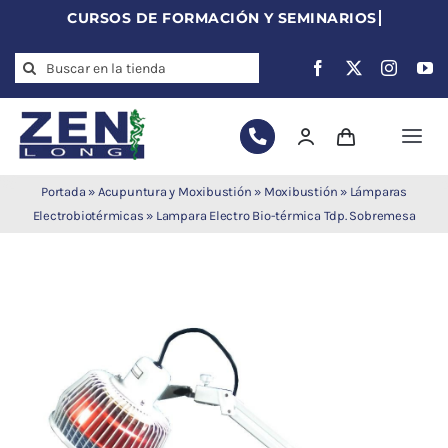
Skip
to
Search
content
for:
Togg
Navi
Agujas de
Portada
»
Acupuntura y Moxibustión
»
Moxibustión
»
Lámparas
acupuntura
Electrobiotérmicas
»
Lampara Electro Bio-térmica Tdp. Sobremesa
Acupuntura
Moxibustión
Auriculoterapia
Auriculomedicina
Electroacupuntura
Laserpuntura