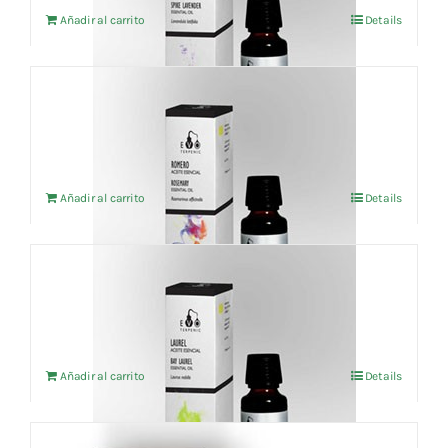
Añadir al carrito
Details
Aceite esencial Romero Cineol (BIO) 10ml
5,58
€
IVA no incluído
Añadir al carrito
Details
Aceite esencial Laurel (BIO) 5ml
8,20
€
IVA no incluído
Añadir al carrito
Details