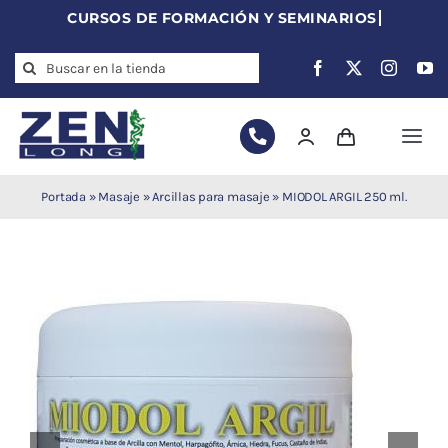
Skip
to
Search
content
for:
Togg
Navi
Agujas de
Portada
»
Masaje
»
Arcillas para masaje
»
MIODOL ARGIL 250 ml.
acupuntura
Acupuntura
Moxibustión
Auriculoterapia
Auriculomedicina
Electroacupuntura
Laserpuntura