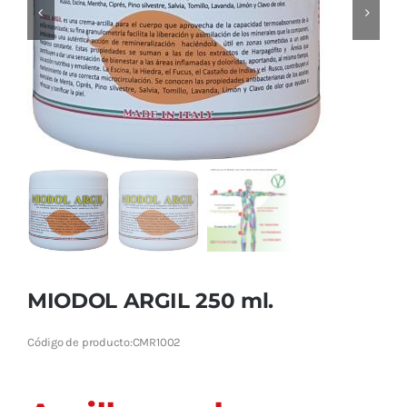
Cromoterapia
Fisioterapia
y masaje
Magnetoterapia
Terapias
Material
clínico
MIODOL ARGIL 250 ml.
Material de
enseñanza
Código de producto:
CMR1002
OFERTAS