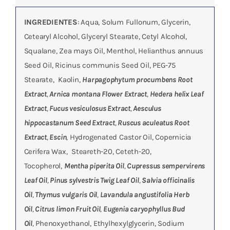
I
NGREDIENTES
: Aqua, Solum Fullonum, Glycerin,
Cetearyl Alcohol, Glyceryl Stearate, Cetyl Alcohol,
Squalane, Zea mays Oil, Menthol, Helianthus annuus
Seed Oil, Ricinus communis Seed Oil, PEG-75
Stearate, Kaolin,
Harpagophytum procumbens Root
Extract
,
Arnica montana Flower Extract
,
Hedera helix Leaf
Extract
,
Fucus vesiculosus Extract
,
Aesculus
hippocastanum Seed Extract
,
Ruscus aculeatus Root
Extract
,
Escin
,
Hydrogenated Castor Oil, Copernicia
Cerifera Wax, Steareth-20, Ceteth-20,
Tocopherol,
Mentha piperita Oil
,
Cupressus sempervirens
Leaf Oil
,
Pinus sylvestris Twig Leaf Oil
,
Salvia officinalis
Oil
,
Thymus vulgaris Oil
,
Lavandula angustifolia Herb
Oil
,
Citrus limon Fruit Oil
,
Eugenia caryophyllus Bud
Oil
,
Phenoxyethanol, Ethylhexylglycerin, Sodium