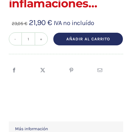
inflamaciones…
El
El
21,90
€
IVA no incluído
23,05
€
precio
precio
original
actual
AÑADIR AL CARRITO
MIODOL
era:
es:
ARGIL
23,05 €.
21,90 €.
250
ml.
cantidad
Más información