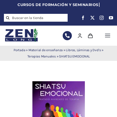
Skip
to
Search
content
for:
Togg
Navi
Agujas de
Portada
»
Material de enseñanza
»
Libros, Láminas y Dvd's
»
acupuntura
Terapias Manuales
»
SHIATSU EMOCIONAL
Acupuntura
Moxibustión
Auriculoterapia
Auriculomedicina
Electroacupuntura
Laserpuntura