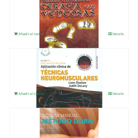
VENTOSAS
12,02
€
IVA no incluído
Añadir al carrito
Details
APLICACION CLINICA DE TECNICAS
NEURMUSCULARES
108,18
€
IVA no incluído
Añadir al carrito
Details
METODO DORN
21,15
€
IVA no incluído