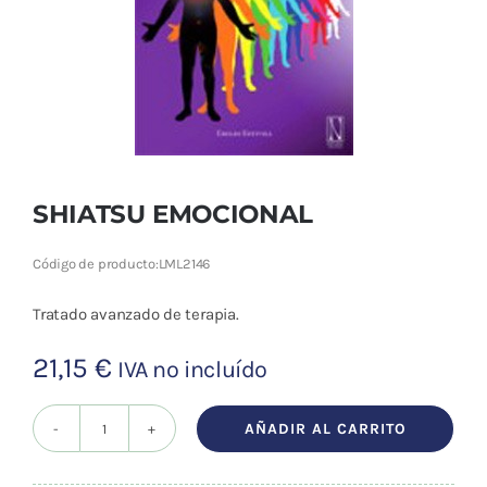
Cromoterapia
Fisioterapia
y masaje
Magnetoterapia
SHIATSU EMOCIONAL
Terapias
Código de producto:
LML2146
Material
clínico
Tratado avanzado de terapia.
Material de
21,15
€
IVA no incluído
enseñanza
AÑADIR AL CARRITO
OFERTAS
SHIATSU
EMOCIONAL