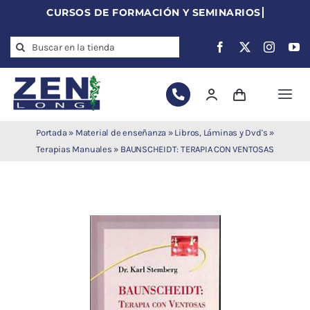
Skip
to
Search
content
for:
Togg
Navi
Agujas de
Portada
»
Material de enseñanza
»
Libros, Láminas y Dvd's
»
acupuntura
Terapias Manuales
»
BAUNSCHEIDT: TERAPIA CON VENTOSAS
Acupuntura
Moxibustión
Auriculoterapia
Auriculomedicina
Electroacupuntura
Laserpuntura