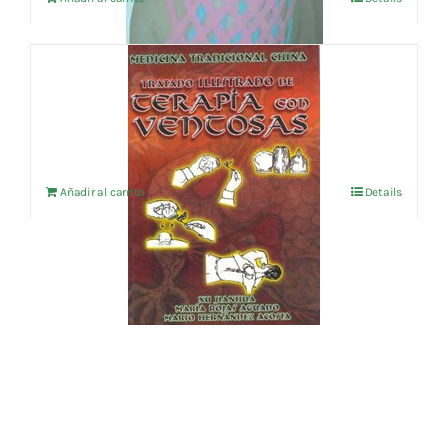
TRATADO ILUSTRADO DE TERAPIA CON
VENTOSAS
12,02
€
IVA no incluído
Añadir al carrito
Details