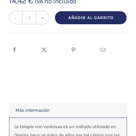
14,42
€
IVA no incluído
AÑADIR AL CARRITO
BAUNSCHEIDT:
TERAPIA
CON
VENTOSAS
cantidad
Más información
La terapia con ventosas es un método utilizado en
Oriente hace ya miles de años por los chinos que las