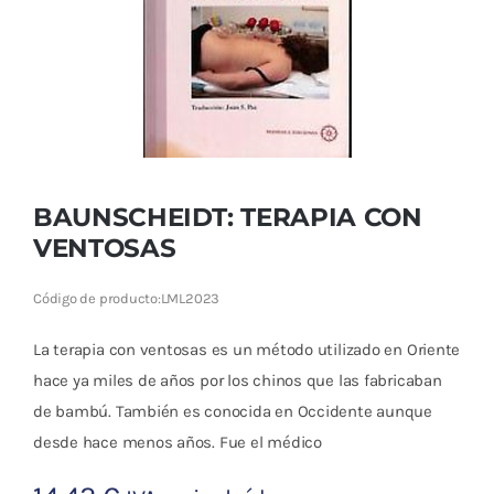
Cromoterapia
Fisioterapia
y masaje
Magnetoterapia
BAUNSCHEIDT: TERAPIA CON
Terapias
VENTOSAS
Material
Código de producto:
LML2023
clínico
La terapia con ventosas es un método utilizado en Oriente
Material de
hace ya miles de años por los chinos que las fabricaban
enseñanza
de bambú. También es conocida en Occidente aunque
desde hace menos años. Fue el médico
OFERTAS