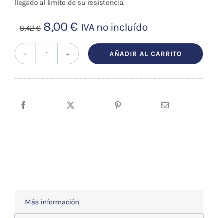
llegado al límite de su resistencia.
El
El
8,00
€
IVA no incluído
8,42
€
precio
precio
original
actual
AÑADIR AL CARRITO
SWEET
era:
es:
CHESNUT
8,42 €.
8,00 €.
-
ESENCIA
FLORAL
BACH/KORTE
15
ml.
cantidad
Más información