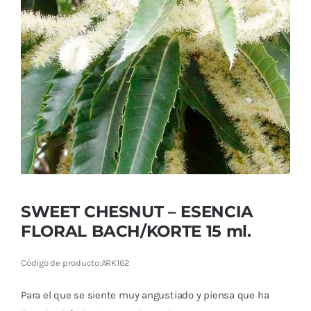
Cromoterapia
Fisioterapia
y masaje
Magnetoterapia
Terapias
Material
clínico
SWEET CHESNUT – ESENCIA
Material de
FLORAL BACH/KORTE 15 ml.
enseñanza
Código de producto:
ARK162
OFERTAS
Para el que se siente muy angustiado y piensa que ha