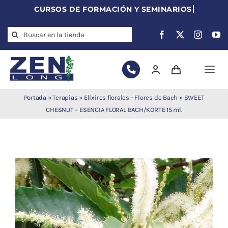
Skip
to
Search
content
for:
Togg
Navi
Agujas de
Portada
»
Terapias
»
Elixires florales - Flores de Bach
»
SWEET
acupuntura
CHESNUT – ESENCIA FLORAL BACH/KORTE 15 ml.
Acupuntura
Moxibustión
Auriculoterapia
Auriculomedicina
Electroacupuntura
Laserpuntura