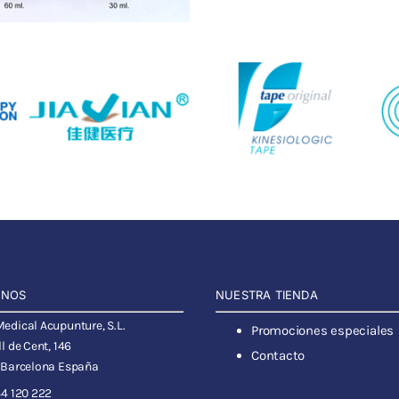
ANOS
NUESTRA TIENDA
dical Acupunture, S.L.
Promociones especiales
l de Cent, 146
Contacto
 Barcelona España
4 120 222