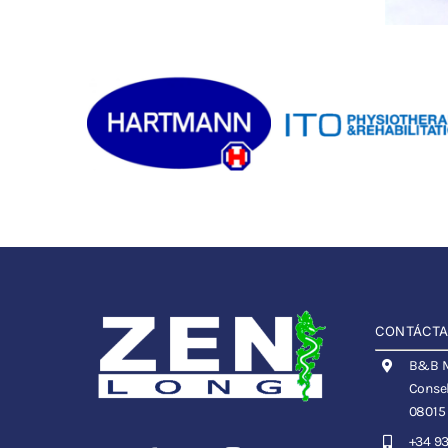
CONTÁCT
B&B Me
Consel
08015
+34 93