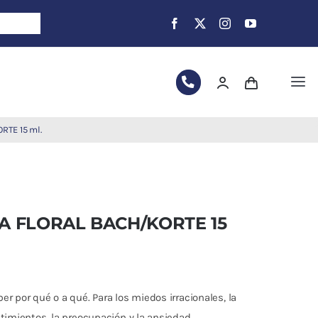
Tog
Nav
RTE 15 ml.
IA FLORAL BACH/KORTE 15
r por qué o a qué. Para los miedos irracionales, la
ntimientos, la preocupación y la ansiedad