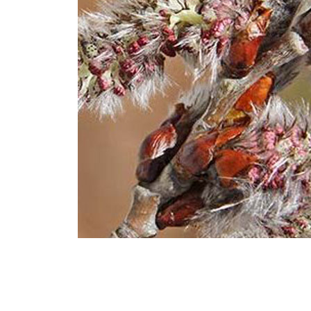
Fisioterapia
y masaje
Magnetoterapia
Terapias
Material
clínico
Material de
enseñanza
OFERTAS