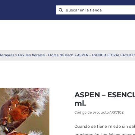
Search
for:
Terapias
»
Elixires florales - Flores de Bach
»
ASPEN – ESENCIA FLORAL BACH/KO
ASPEN – ESENC
ml.
Código de producto:
ARK7102
Cuando se tiene miedo sin sabe
aprehensión, los falsos prese