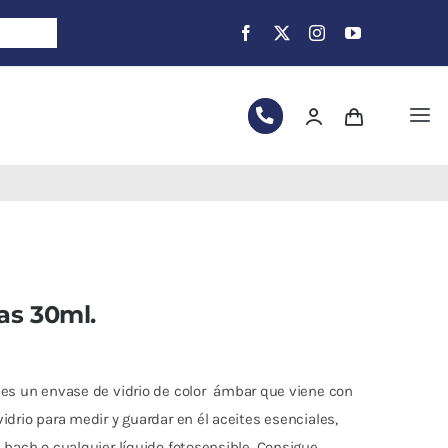
Tog
Nav
as 30ml.
es un envase de vidrio de color ámbar que viene con
idrio para medir y guardar en él aceites esenciales,
 bach o cualquier líquido fotosensible. Consigue