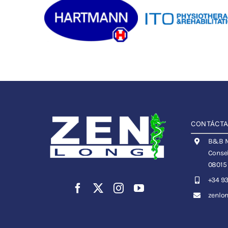
CONTÁCT
B&B Me
Consel
08015
+34 93
zenlo