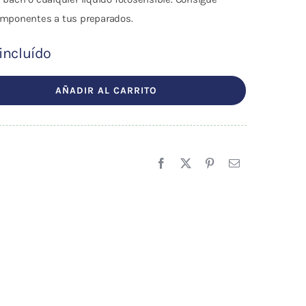
componentes a tus preparados.
 incluído
l
AÑADIR AL CARRITO
.