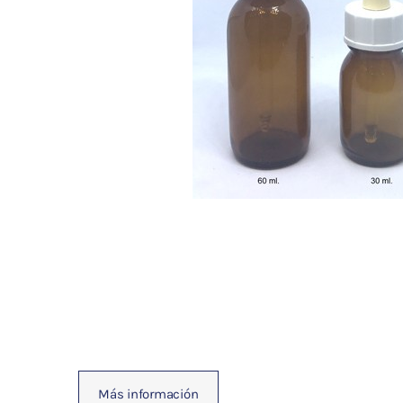
Fisioterapia
y masaje
Magnetoterapia
Terapias
Material
clínico
Material de
enseñanza
OFERTAS
Más información