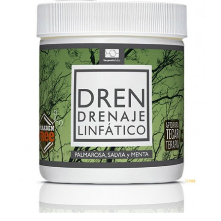
Cromoterapia
Fisioterapia
y masaje
Magnetoterapia
Terapias
Material
clínico
Material de
enseñanza
OFERTAS