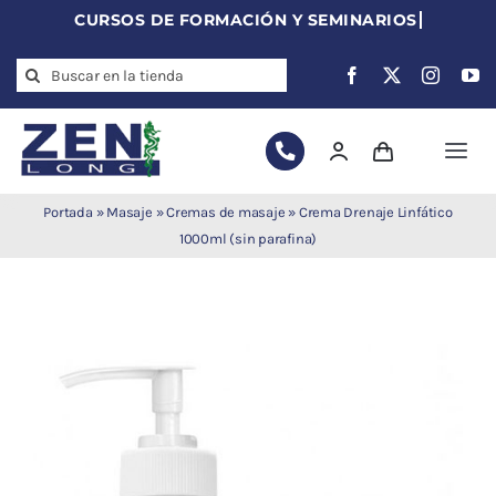
Skip
to
Search
content
for:
Togg
Navi
Agujas de
Portada
»
Masaje
»
Cremas de masaje
»
Crema Drenaje Linfático
acupuntura
1000ml (sin parafina)
Acupuntura
Moxibustión
Auriculoterapia
Auriculomedicina
Electroacupuntura
Laserpuntura