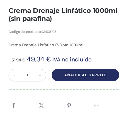
Crema Drenaje Linfático 1000ml
(sin parafina)
Código de producto:
CMC5105
Crema Drenaje Linfático EVOpro 1000ml
El
El
49,34
€
IVA no incluído
51,94
€
precio
precio
original
actual
AÑADIR AL CARRITO
Crema
era:
es:
Drenaje
51,94 €.
49,34 €.
Linfático
1000ml
(sin
parafina)
cantidad