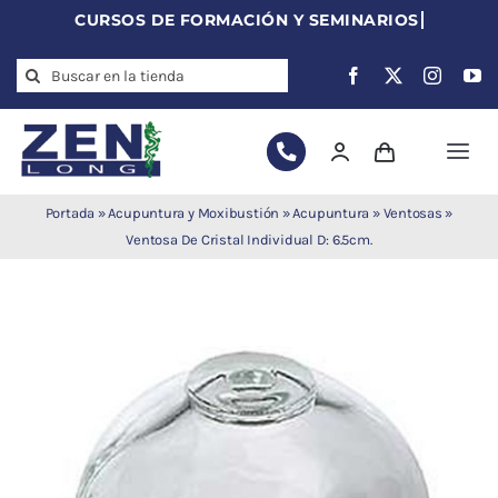
Skip
to
Search
content
for:
Togg
Navi
Agujas de
Portada
»
Acupuntura y Moxibustión
»
Acupuntura
»
Ventosas
»
acupuntura
Ventosa De Cristal Individual D: 6.5cm.
Acupuntura
Moxibustión
Auriculoterapia
Auriculomedicina
Electroacupuntura
Laserpuntura