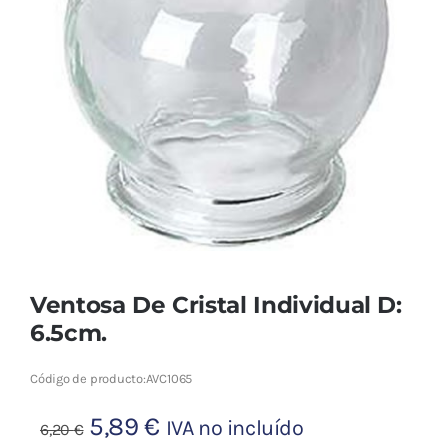
Cromoterapia
Fisioterapia
y masaje
Magnetoterapia
Terapias
Material
clínico
Ventosa De Cristal Individual D:
Material de
6.5cm.
enseñanza
Código de producto:
AVC1065
OFERTAS
El
El
5,89
€
IVA no incluído
6,20
€